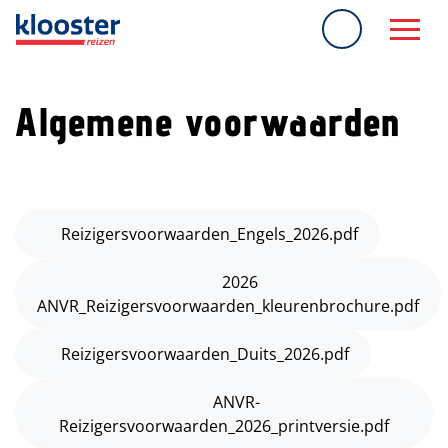
overslaan
Algemene voorwaarden
PDF Bestand
Reizigersvoorwaarden_Engels_2026.pdf
PDF Bestand
2026
ANVR_Reizigersvoorwaarden_kleurenbrochure.pdf
PDF Bestand
Reizigersvoorwaarden_Duits_2026.pdf
PDF Bestand
ANVR-
Reizigersvoorwaarden_2026_printversie.pdf