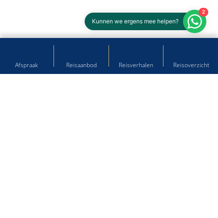
2
Kunnen we ergens mee helpen?
Afspraak
Reisaanbod
Reisverhalen
Reisoverzicht
Ontdek de wereld met
Klooster Reizen
Ontdek de wereld met het top reisbureau van
Noord-Nederland. Ervaar persoonlijke service
en unieke reizen, al meer dan 90 jaar.
Maak een afspraak