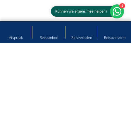
2
Kunnen we ergens mee helpen?
Afspraak
Reisaanbod
Reisverhalen
Reisoverzicht
Hulp nodig bij het plannen van
uw droomreis?
Kom langs op onze reisbureau's of neem contact met ons
op!
Winschoten
Langestraat 41, 9671 PB