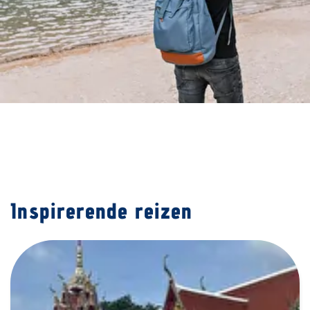
Foto
album
overslaan
Inspirerende reizen