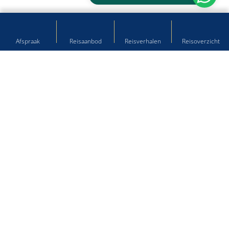
Afspraak
Reisaanbod
Reisverhalen
Reisoverzicht
Hulp nodig bij het plannen van
uw droomreis?
Kom langs op onze reisbureau's of neem contact met ons
op!
Winschoten
Langestraat 41, 9671 PB
0597 - 431 643
winschoten@kloosterreizen.nl
Stadskanaal