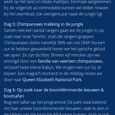
werk op het land en lokale marktjes. Eenmaal aangekomen
bij de volgende accommodatie kunnen we lekker relaxen
bij het zwembad, dat overigens pal naast de jungle ligt.
Dag 5: Chimpansees trekking in de jungle
Samen met een aantal rangers gaan we de jungle in, op
zoek naar onze 'familie', zoals de rangers grappen.
Chimpansees delen namelijk 98% van ons DNA! Na een
uur te hebben gewandeld horen we het typische geluid
van apen. Ze zijn dichtbij. Binnen vijf minuten zijn we
omringd door een
familie van veertien chimpansees
,
inclusief twee kleine baby's. We mogen een uur bij ze
blijven. Een magisch moment! In de middag reizen we
door naar
Queen Elizabeth National Park.
Dag 6: Op zoek naar de boomklimmende leeuwen &
bootsafari
Nog een safari op het programma! Dit park staat bekend
om haar unieke boomklimmende leeuwen, vaak te zien in
de takken van die typische Afrikaanse bomen, zoals je ook