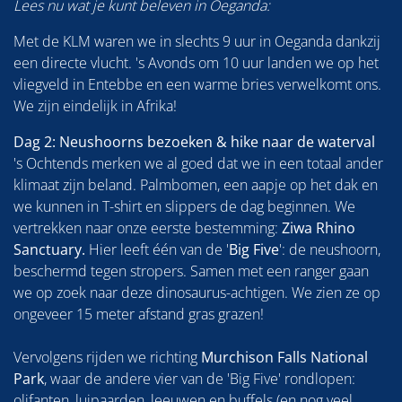
Lees nu wat je kunt beleven in Oeganda:
Met de KLM waren we in slechts 9 uur in Oeganda dankzij
een directe vlucht. 's Avonds om 10 uur landen we op het
vliegveld in Entebbe en een warme bries verwelkomt ons.
We zijn eindelijk in Afrika!
Dag 2: Neushoorns bezoeken & hike naar de waterval
's Ochtends merken we al goed dat we in een totaal ander
klimaat zijn beland. Palmbomen, een aapje op het dak en
we kunnen in T-shirt en slippers de dag beginnen. We
vertrekken naar onze eerste bestemming:
Ziwa Rhino
Sanctuary.
Hier leeft één van de '
Big Five
': de neushoorn,
beschermd tegen stropers. Samen met een ranger gaan
we op zoek naar deze dinosaurus-achtigen. We zien ze op
ongeveer 15 meter afstand gras grazen!
Vervolgens rijden we richting
Murchison Falls National
Park
, waar de andere vier van de 'Big Five' rondlopen:
olifanten, luipaarden, leeuwen en buffels (en nog veel