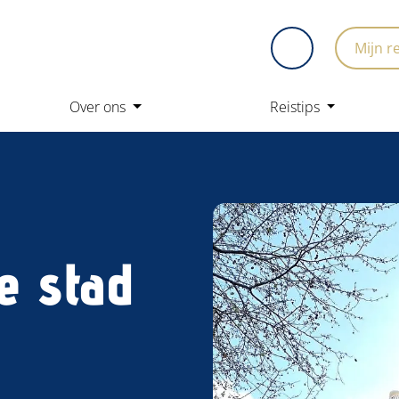
Mijn r
Over ons
Reistips
e stad