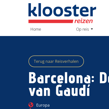
overslaan
Home
Op reis
Terug naar Reisverhalen
Barcelona: D
van Gaudí
Blog_field_Continent
Europa