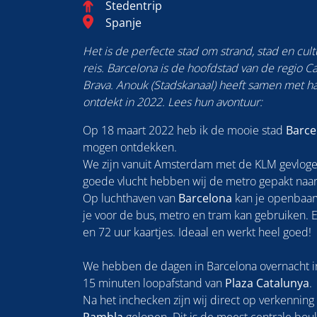
Categorie
Stedentrip
Blog_field_Bestemming
Spanje
Het is de perfecte stad om strand, stad en cul
reis. Barcelona is de hoofdstad van de regio C
Brava. Anouk (Stadskanaal) heeft samen met h
ontdekt in 2022. Lees hun avontuur:
Op 18 maart 2022 heb ik de mooie stad
Barc
mogen ontdekken.
We zijn vanuit Amsterdam met de KLM gevloge
goede vlucht hebben wij de metro gepakt naar
Op luchthaven van
Barcelona
kan je openbaar
je voor de bus, metro en tram kan gebruiken. Er
en 72 uur kaartjes. Ideaal en werkt heel goed!
We hebben de dagen in Barcelona overnacht 
15 minuten loopafstand van
Plaza Catalunya
.
Na het inchecken zijn wij direct op verkenning 