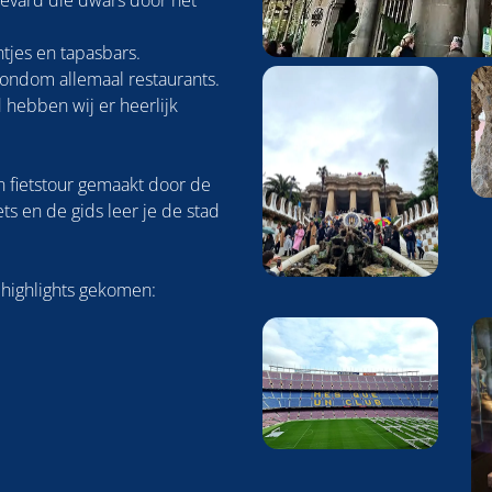
levard die dwars door het
antjes en tapasbars.
Foto
rondom allemaal restaurants.
album
d hebben wij er heerlijk
overslaan
 fietstour gemaakt door de
ets en de gids leer je de stad
e highlights gekomen: