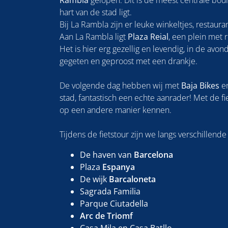
Rambla
gelopen. Dit is de meest centrale bou
hart van de stad ligt.
Bij La Rambla zijn er leuke winkeltjes, restaur
Aan La Rambla ligt
Plaza Reial
, een plein met 
Het is hier erg gezellig en levendig, in de avon
gegeten en geproost met een drankje.
De volgende dag hebben wij met
Baja Bikes
en
stad, fantastisch een echte aanrader! Met de fi
op een andere manier kennen.
Tijdens de fietstour zijn we langs verschillend
De haven van
Barcelona
Plaza
Espanya
De wijk
Barcaloneta
Sagrada Familia
Parque Ciutadella
Arc de Triomf