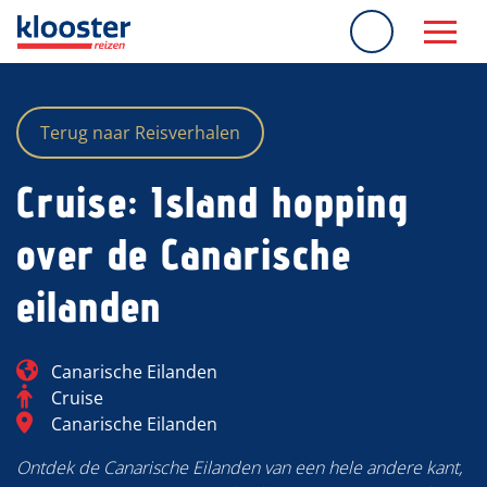
overslaan
Terug naar Reisverhalen
Cruise: Island hopping
over de Canarische
eilanden
Blog_field_Continent
Canarische Eilanden
Categorie
Cruise
Blog_field_Bestemming
Canarische Eilanden
Ontdek de Canarische Eilanden van een hele andere kant,