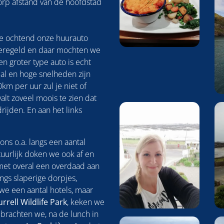
orp afstand van de hoofdstad
e ochtend onze huurauto
eregeld en daar mochten we
n groter type auto is echt
mal en hoge snelheden zijn
0km per uur zul je niet of
alt zoveel moois te zien dat
rijden. En aan het links
ons o.a. langs een aantal
tuurlijk doken we ook af en
 met overal een overdaad aan
gs slaperige dorpjes,
we een aantal hotels, maar
rrell Wildlife Park
, keken we
 brachten we, na de lunch in