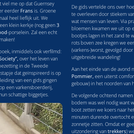
et viel me op dat Guernsey
De gids vertelde ons over hoe
eer eerder
Frans
is. Groene
te overleven door stiekem va
aal heel lieflijk uit. We
wat mensen van leven. Via pr
een klein kerkje (nog geen
3
bloemen kwamen we uit op e
ood
-porselein. Zal een echt
bootjes lagen in het zand te 
e maken!
rots boven zee kregen we een 
(varkens-)worst, gevolgd doo
oek, inmiddels ook verfilmd:
uitgebreide wandeling!
Society”,
over het leven van
bezetting in de Tweede
Aan het einde van de avond n
tapje dat geïnspireerd is op
Pommier,
een uiterst comfor
leiding van een gids gingen
gebouw) in het noorden van h
op een varkensboerderij,
un schattige biggetjes.
De volgende ochtend namen 
bodem was wel nodig want we
boot zetten we koers naar he
minuten durende overtocht e
zonnetje zitten. Omdat er ge
uitzondering van
trekkers
) w