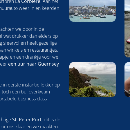
urtoren
La Corbière
. Aan het
huurauto weer in en keerden
brachten we door in de
wel wat drukker dan elders op
 sfeervol en heeft gezellige
an winkels en restaurantjes.
hapje en een drankje voor we
veer
een uur naar
Guernsey
 in eerste instantie lekker op
er toch een bui overkwam
rtabele business class
chtige
St. Peter Port,
dit is de
oor ons klaar en we maakten