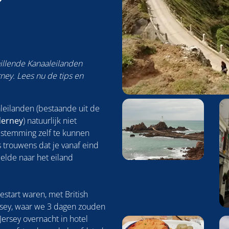
illende Kanaaleilanden
ney. Lees nu de tips en
Foto
leilanden (bestaande uit de
album
derney
) natuurlijk niet
overslaan
estemming zelf te kunnen
 trouwens dat je vanaf eind
Eelde naar het eiland
estart waren, met British
ersey, waar we 3 dagen zouden
ersey overnacht in hotel