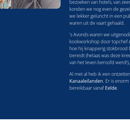
bezoeken van hotels, van zeer
konden we nog even de gezell
we lekker geluncht in een pub
waren uit de vaart gehaald.
's Avonds waren we uitgenodi
kookworkshop door topchef
hoe hij knapperig stokbrood ba
bereidt (helaas was deze kreef
van het leven beroofd werd!),
Al met al heb ik een ontzett
Kanaaleilanden
. Er is enorm
bereikbaar vanaf
Eelde
.