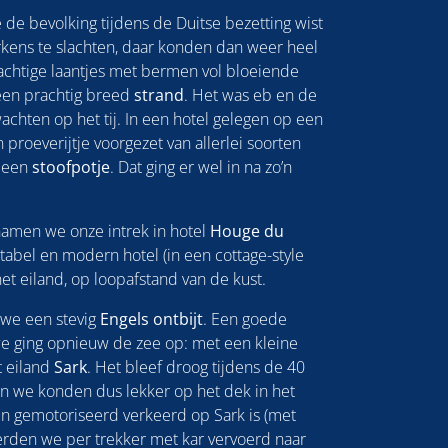
 de bevolking tijdens de Duitse bezetting wist
rkens te slachten, daar konden dan weer heel
achtige laantjes met bermen vol bloeiende
en prachtig breed
strand
. Het was eb en de
wachten op het tij. In een hotel gelegen op een
proeverijtje voorgezet van allerlei soorten
r een
stoofpotje
. Dat ging er wel in na zo’n
amen we onze intrek in hotel
Houge du
tabel en modern hotel (in een cottage-style
et eiland, op loopafstand van de kust.
we een stevig
Engels ontbijt
. Een goede
 ging opnieuw de zee op: met een kleine
t eiland
Sark
. Het bleef droog tijdens de 40
n we konden dus lekker op het dek in het
en gemotoriseerd verkeerd op Sark is (met
erden we per trekker met kar vervoerd naar