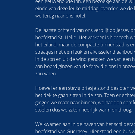
een eeuwenoude inn, een bezoekje aan de vu
einde van deze leuke middag leverden we de 
we terug naar ons hotel.
De laatste ochtend van ons verblijf op Jersey 
hoofdstad St. Helie. Het verkeer is hier toch 
het eiland, maar de compacte binnenstad is erg
straatjes met een leuk en afwisselend aanbod v
In de zon en uit de wind genoten we van een 
aan boord gingen van de ferry die ons in onge
zou varen.
Hoewel er een stevig briesje stond besloten we
het dek te gaan zitten in de zon. Toen er echt
gingen we maar naar binnen, we hadden comfo
stoelen dus we zaten heerlijk warm en droog.
We kwamen aan in de haven van het schildera
hoofdstad van Guernsey. Hier stond een bus v