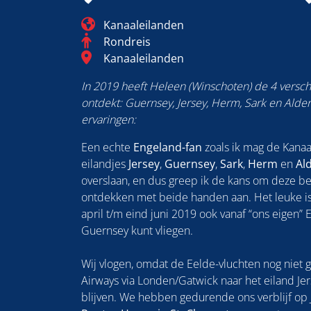
Blog_field_Continent
Kanaaleilanden
Categorie
Rondreis
Blog_field_Bestemming
Kanaaleilanden
In 2019 heeft Heleen (Winschoten) de 4 versch
ontdekt: Guernsey, Jersey, Herm, Sark en Alder
ervaringen:
Een echte
Engeland-fan
zoals ik mag de Kanaa
eilandjes
Jersey
,
Guernsey
,
Sark
,
Herm
en
Al
overslaan, en dus greep ik de kans om deze b
ontdekken met beide handen aan. Het leuke is
april t/m eind juni 2019 ook vanaf “ons eigen” 
Guernsey kunt vliegen.
Wij vlogen, omdat de Eelde-vluchten nog niet g
Airways via Londen/Gatwick naar het eiland J
blijven. We hebben gedurende ons verblijf op J