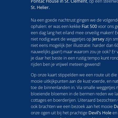
Pontac House in St. Clement
, op een steenw
St. Helier.
Na een goede nachtrust gingen we de volgend
ophalen: er was een kekke
Fiat 500
voor ons g
een dag lang het eiland mee onveilig maken! Ee
niet nodig want de weggetjes op
Jersey
zijn s
niet eens mogelijk (ter illustratie: harder dan 6
nauwelijks gaan!) maar waarom zou je ook? Er v
je daar het beste in een rustig tempo kunt rond
rijden ben je vrijwel meteen gewend!
Op onze kaart stippelden we een route uit die 
mooie uitkijkpunten aan de kust voerde, en na
toe de binnenlanden in. Via smalle weggetjes
bloeiende bloemen in de bermen reden we lan
cottages en boerderijen. Uiteraard bezochten 
ook brachten we een bezoek aan het mooie
Du
onze ogen uit bij het prachtige
Devil’s Hole
en