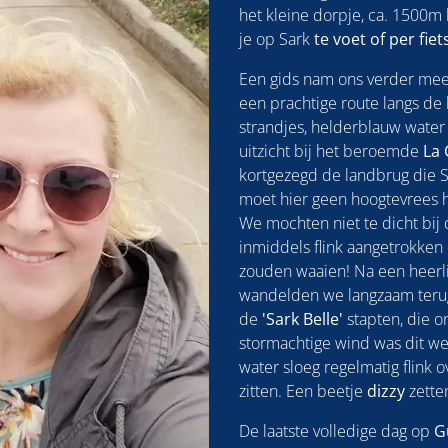
het kleine dorpje, ca. 1500m 
je op Sark
te voet of per fiet
Een gids nam ons verder mee
een prachtige route langs de 
strandjes, helderblauw wate
uitzicht bij het beroemde
La 
kortgezegd de landbrug die S
moet hier geen hoogtevrees
We mochten niet te dicht bij
inmiddels flink aangetrokken
zouden waaien! Na een heerl
wandelden we langzaam teru
de
'Sark Belle'
stapten, die o
stormachtige wind was dit wel
water sloeg regelmatig flink
zitten. Een beetje
dizzy
zette
De laatste volledige dag op
G