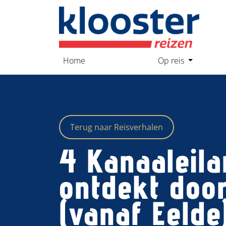
overslaan
Home
Op reis
Terug naar Reisverhalen
4 Kanaaleil
ontdekt doo
(vanaf Eelde