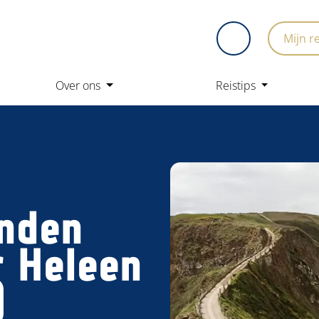
Mijn r
Over ons
Reistips
anden
r Heleen
)