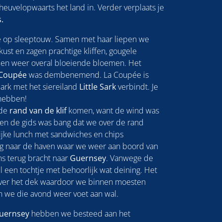
heuvelopwaarts het land in. Verder verplaats je
s.
 op sleeptouw. Samen met haar liepen we
kust en zagen prachtige kliffen, gougele
r en weer overal bloeiende bloemen. Het
Coupée
was dembenemend. La Coupée is
ark met het siereiland
Little Sark
verbindt. Je
 hebben!
 de
rand van de klif
komen, want de wind was
 en de gids was bang dat we over de rand
ijke lunch met sandwiches en chips
g naar de haven waar we weer aan boord van
ns terug bracht naar
Guernsey
. Vanwege de
 een tochtje met behoorlijk wat deining. Het
 over het dek waardoor we binnen moesten
n we die avond weer voet aan wal.
uernsey
hebben we besteed aan het