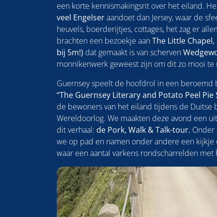
een korte kennismakingsrit over het eiland. H
veel Engelser
aandoet dan Jersey, waar de sf
heuvels, boerderijtjes, cottages, het zag er allem
brachten een bezoekje aan
The Little Chapel,
bij 5m!)
dat gemaakt is van scherven
Wedgew
monnikenwerk geweest zijn om dit zo mooi t
Guernsey speelt de hoofdrol in een beroemd b
“The Guernsey Literary and Potato Peel Pie 
de bewoners van het eiland tijdens de Duitse 
Wereldoorlog. We maakten deze avond een uits
dit verhaal:
de Pork, Walk & Talk-tour.
Onder 
we op pad en namen onder andere een kijkje 
waar een aantal varkens rondscharrelden met h