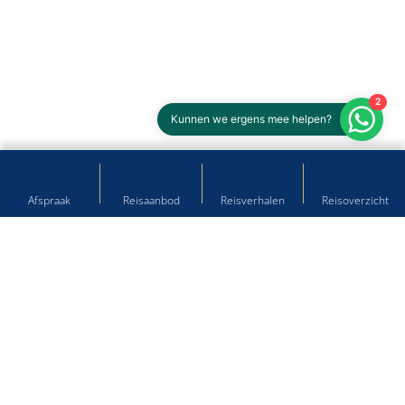
2
Kunnen we ergens mee helpen?
Afspraak
Reisaanbod
Reisverhalen
Reisoverzicht
Hulp nodig bij het plannen van
uw droomreis?
Kom langs op onze reisbureau's of neem contact met ons
op!