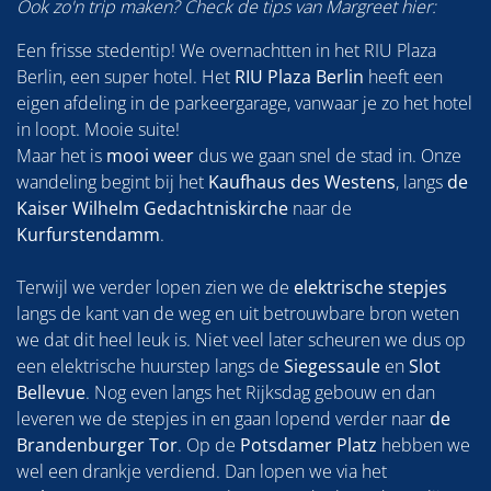
Ook zo'n trip maken? Check de tips van Margreet hier:
Een frisse stedentip! We overnachtten in het RIU Plaza
Berlin, een super hotel. Het
RIU Plaza Berlin
heeft een
eigen afdeling in de parkeergarage, vanwaar je zo het hotel
in loopt. Mooie suite!
Maar het is
mooi weer
dus we gaan snel de stad in. Onze
wandeling begint bij het
Kaufhaus des Westens
, langs
de
Kaiser Wilhelm Gedachtniskirche
naar de
Kurfurstendamm
.
Terwijl we verder lopen zien we de
elektrische stepjes
langs de kant van de weg en uit betrouwbare bron weten
we dat dit heel leuk is. Niet veel later scheuren we dus op
een elektrische huurstep langs de
Siegessaule
en
Slot
Bellevue
. Nog even langs het Rijksdag gebouw en dan
leveren we de stepjes in en gaan lopend verder naar
de
Brandenburger Tor
. Op de
Potsdamer Platz
hebben we
wel een drankje verdiend. Dan lopen we via het