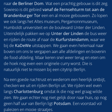
naar
de Berliner Dom
. Wat een prachtig gebouw is dit zeg.
Sowieso is dit gebied
vanaf de Fernsehturm tot aan de
Brandenburger Tor
een en al mooie gebouwen. Zo lopen
we ook langs het Altes museum, Pergamonnmuseum,
Humboldt universiteit en de boulevard Unter der Linden.
Uiteindelijk pakken we op
Unter der Linden
de bus weer
en rijden de route af naar de
Kurfurstendamm
, waar we
bij de
KaDeWe
uitstappen. We gaan even helemaal naar
boven om ons te vergapen aan alle afdelingen en bovenin
de food-afdeling. Maar keren snel weer terug en eten om
de hoek nog even een originele curry worst. Die is
natuurlijk niet te missen bij een citytrip Berlijn.
Na een goede nachtrust en wederom een heerlijk ontbijt,
checken we uit en rijden Berlijn uit. We rijden wel even
langs
Charlottenburg
omdat ik die nog wel graag wilde
zien. We gaan echter nog niet gelijk door naar huis, op nog
geen half uur van Berlijn ligt
Potsdam
. Een voorstad vol
paleizen en mooie straatjes.