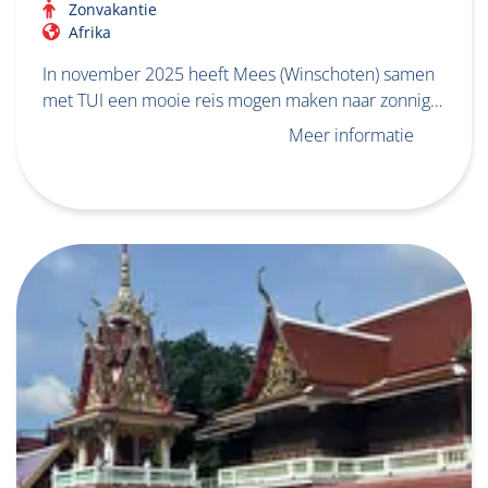
Zonvakantie
Afrika
In november 2025 heeft Mees (Winschoten) samen
met TUI een mooie reis mogen maken naar zonnig…
Meer informatie