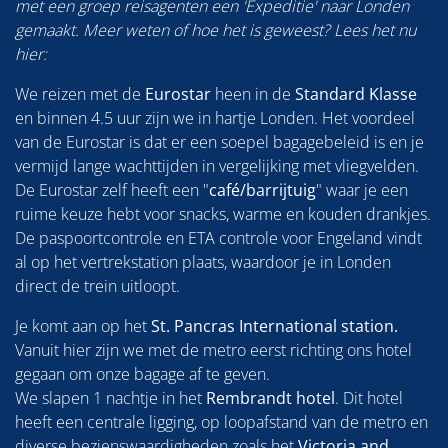
met een groep reisagenten een 'Expeditie' naar Londen
gemaakt. Meer weten of hoe het is geweest? Lees het nu
hier:
We reizen met de
Eurostar
heen in de
Standard Klasse
en binnen 4.5 uur zijn we in hartje Londen. Het voordeel
van de Eurostar is dat er een soepel bagagebeleid is en je
vermijd lange wachttijden in vergelijking met vliegvelden.
De Eurostar zelf heeft een "
café/barrijtuig
" waar je een
ruime keuze hebt voor snacks, warme en kouden drankjes.
De paspoortcontrole en ETA controle voor Engeland vindt
al op het vertrekstation plaats, waardoor je in Londen
direct de trein uitloopt.
Je komt aan op het
St. Pancras International station.
Vanuit hier zijn we met de metro eerst richting ons hotel
gegaan om onze bagage af te geven.
We slapen 1 nachtje in het
Rembrandt hotel
. Dit hotel
heeft een centrale ligging, op loopafstand van de metro en
diverse bezienswaardigheden zoals het
Victoria and