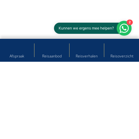
2
Kunnen we ergens mee helpen?
Afspraak
Reisaanbod
Reisverhalen
Reisoverzicht
Hulp nodig bij het plannen van
uw droomreis?
Kom langs op onze reisbureau's of neem contact met ons
op!