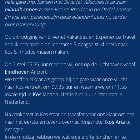
hele gave trip. Samen met Silverjet Vakanties is ze gaan
eilandhoppen
tussen Kos en Rhodos in de Dodekanesos.
En wat een pareltjes zijn deze eilanden! Lees nu verder
over haar ervaring:
Op uitnodiging van Silverjet Vakanties en Experience Travel
heb ik een mooie en leerzame 5-daagse studiereis naar
Kos & Rhodos mogen maken.
Op 3 mei 05.35 uur melden wij ons op de luchthaven vanaf
Eindhoven
Airport.
We treffen elkaar als groep bij de gate waar onze vlucht
naar Kos vertrekt om 07.35 uur en waarna we om 11.55
lokale tijd in
Kos
landen. Het is hier 1 uur later dan in
Nederland.
Na aankomst in Kos staat de transfer voor ons klaar om ons
naar het eerste en tevens overnachtingshotel
Ikos Aria
te
brengen.
In de middag hebben we wat vrije tijd te lunchen en te