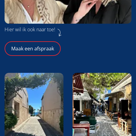
Hier wil ik ook naar toe!
Maak een afspraak
Foto
album
overslaan