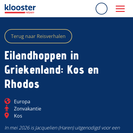
overslaan
Terug naar Reisverhalen
Eilandhoppen in
Griekenland: Kos en
Rhodos
Blog_field_Continent
Europa
Categorie
Zonvakantie
Blog_field_Bestemming
Kos
In mei 2026 is Jacquelien (Haren) uitgenodigd voor een