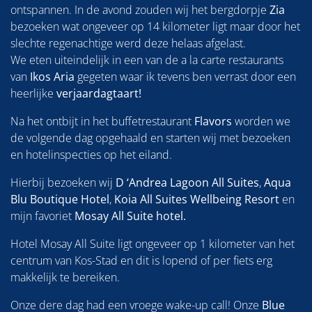
ontspannen. In de avond zouden wij het bergdorpje
Zia
bezoeken wat ongeveer op 14 kilometer ligt maar door het
slechte regenachtige werd deze helaas afgelast.
We eten uiteindelijk in een van de a la carte restaurants
van
Ikos Aria
gegeten waar ik tevens ben verrast door een
heerlijke
verjaardagtaart!
Na het ontbijt in het buffetrestaurant
Flavors
worden we
de volgende dag opgehaald en starten wij met bezoeken
en hotelinspecties op het eiland.
Hierbij bezoeken wij
D ‘Andrea Lagoon All Suites
,
Aqua
Blu Boutique Hotel
,
Koia All Suites Wellbeing Resort
en
mijn favoriet
Mosay All Suite hotel.
Hotel Mosay All Suite ligt ongeveer op 1 kilometer van het
centrum van Kos-Stad en dit is lopend of per fiets erg
makkelijk te bereiken.
Onze dere dag had een vroege wake-up call! Onze
Blue