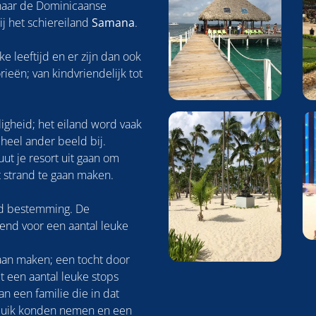
aar de Dominicaanse
ij het schiereiland
Samana
.
e leeftijd en er zijn dan ook
ieën; van kindvriendelijk tot
iligheid; het eiland word vaak
 heel ander beeld bij.
uut je resort uit gaan om
t strand te gaan maken.
and bestemming. De
end voor een aantal leuke
gaan maken; een tocht door
 een aantal leuke stops
 een familie die in dat
 duik konden nemen en een