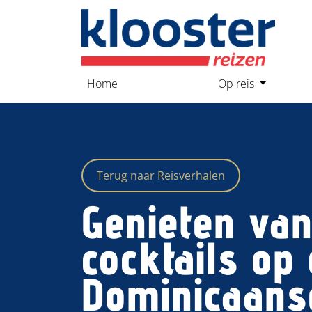
overslaan
Home
Op reis
Terug naar Reisverhalen
Genieten va
cocktails op
Dominicaans