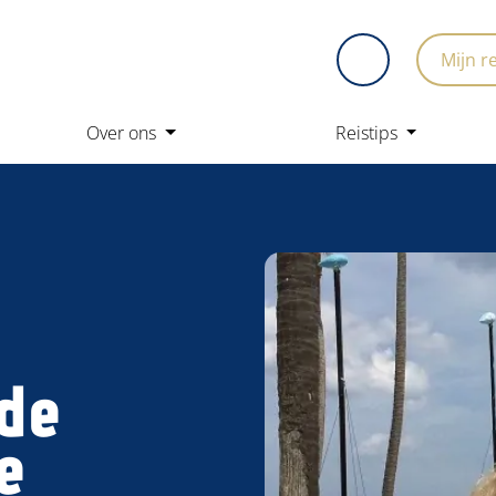
Mijn r
Over ons
Reistips
n
 de
e