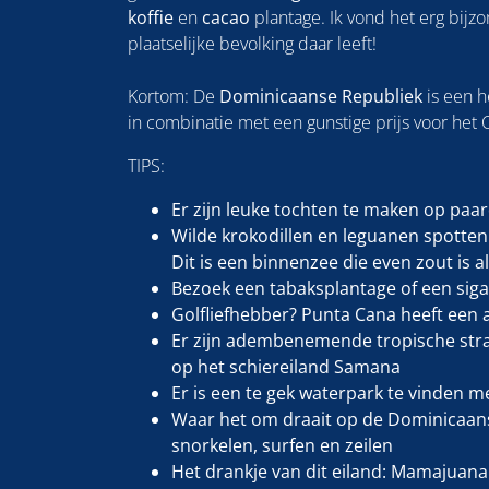
koffie
en
cacao
plantage. Ik vond het erg bijz
plaatselijke bevolking daar leeft!
Kortom: De
Dominicaanse Republiek
is een h
in combinatie met een gunstige prijs voor het 
TIPS:
Er zijn leuke tochten te maken op paa
Wilde krokodillen en leguanen spotten 
Dit is een binnenzee die even zout is 
Bezoek een tabaksplantage of een siga
Golfliefhebber? Punta Cana heeft een a
Er zijn adembenemende tropische stran
op het schiereiland Samana
Er is een te gek waterpark te vinden me
Waar het om draait op de Dominicaans
snorkelen, surfen en zeilen
Het drankje van dit eiland: Mamajuana