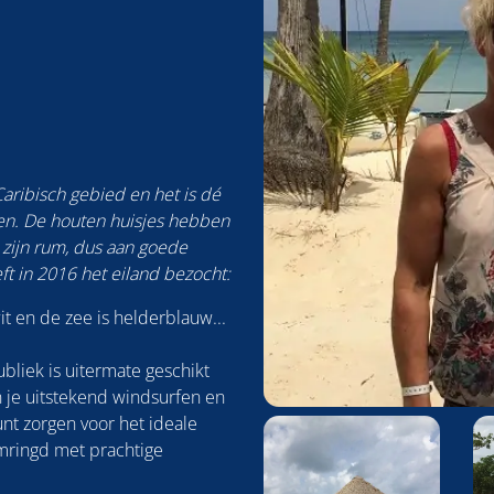
aribisch gebied en het is dé
n. De houten huisjes hebben
 zijn rum, dus aan goede
ft in 2016 het eiland bezocht:
wit en de zee is helderblauw...
liek is uitermate geschikt
n je uitstekend windsurfen en
Foto
unt zorgen voor het ideale
album
omringd met prachtige
overslaan