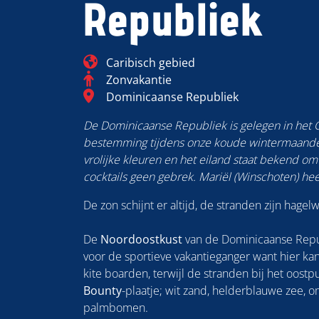
Republiek
Blog_field_Continent
Caribisch gebied
Categorie
Zonvakantie
Blog_field_Bestemming
Dominicaanse Republiek
De Dominicaanse Republiek is gelegen in het C
bestemming tijdens onze koude wintermaande
vrolijke kleuren en het eiland staat bekend om
cocktails geen gebrek. Mariël (Winschoten) hee
De zon schijnt er altijd, de stranden zijn hagel
De
Noordoostkust
van de Dominicaanse Repub
voor de sportieve vakantieganger want hier ka
kite boarden, terwijl de stranden bij het oostp
Bounty
-plaatje; wit zand, helderblauwe zee, 
palmbomen.