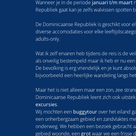
Wanneer je in de periode
januari t/m maart
n
Republiek gaat kan je zelfs walvissen spotten b
De Dominicaanse Republiek is geschikt voor elk
diverse accomodaties voor elke leeftijdscategor
adults-only.
Wat ik zelf ervaren heb tijdens de reis is de ve
als onveilig bestempeld maar ik heb er nu een
De bevolking is erg vriendelijk en je kunt absol
bijvoorbeeld een heerlijke wandeling langs he
Maar het is niet alleen maar een zon, zee str
Dominicaanse Republiek leent zich ook uitstek
excursies
.
Wij mochten een
buggytour
over het eiland 
een onherbergzaam gebied en zandvlaktes met
onderweg. We hebben een bezoek gebracht aan
gebied woonde, een
grot
waar we een frisse