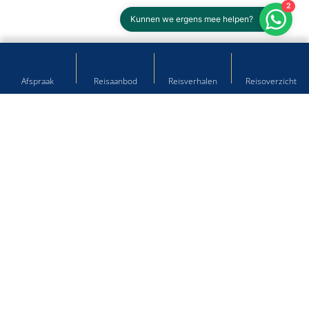
2
Kunnen we ergens mee helpen?
Afspraak
Reisaanbod
Reisverhalen
Reisoverzicht
Hulp nodig bij het plannen van
uw droomreis?
Kom langs op onze reisbureau's of neem contact met ons
op!
Winschoten
Langestraat 41, 9671 PB
0597 - 431 643
winschoten@kloosterreizen.nl