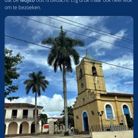
dat de
Mojito
ooit is bedacht! Erg druk maar ook heel leuk
om te bezoeken.