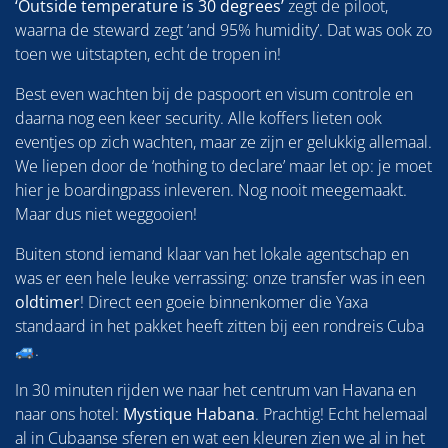
‘Outside temperature is 30 degrees’
zegt de piloot,
waarna de steward zegt ‘and 95% humidity’. Dat was ook zo
toen we uitstapten, echt de tropen in!
Best even wachten bij de paspoort en visum controle en
daarna nog een keer security. Alle koffers lieten ook
eventjes op zich wachten, maar ze zijn er gelukkig allemaal.
We liepen door de ‘nothing to declare’ maar let op: je moet
hier je boardingpass inleveren. Nog nooit meegemaakt.
Maar dus niet weggooien!
Buiten stond iemand klaar van het lokale agentschap en
was er een hele leuke verrassing: onze transfer was in een
oldtimer
! Direct een goeie binnenkomer die Yaxa
standaard in het pakket heeft zitten bij een rondreis Cuba
🚙.
In 30 minuten rijden we naar het centrum van Havana en
naar ons hotel:
Mystique Habana
. Prachtig! Echt helemaal
al in Cubaanse sferen en wat een kleuren zien we al in het