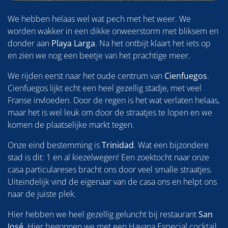
We hebben helaas wel wat pech met het weer. We
worden wakker in een dikke onweerstorm met bliksem en
donder aan
Playa Larga
. Na het ontbijt klaart het iets op
en zien we nog een beetje van het prachtige meer.
We rijden eerst naar het oude centrum van
Cienfuegos
.
Cienfuegos lijkt echt een heel gezellig stadje, met veel
Franse invloeden. Door de regen is het wat verlaten helaas,
maar het is wel leuk om door de straatjes te lopen en we
komen de plaatselijke markt tegen.
Onze eind bestemming is
Trinidad
. Wat een bijzondere
stad is dit: 1 en al kiezelwegen! Een zoektocht naar onze
casa particulareses bracht ons door veel smalle straatjes.
Uiteindelijk vind de eigenaar van de casa ons en helpt ons
naar de juiste plek.
Hier hebben we heel gezellig geluncht bij restaurant
San
José
. Hier begonnen we met een Havana Especial cocktail