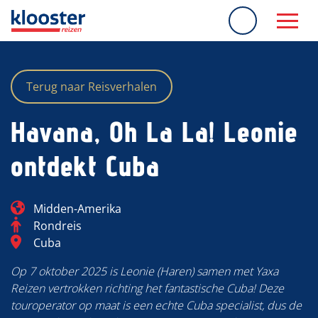
overslaan
Terug naar Reisverhalen
Havana, Oh La La! Leonie
ontdekt Cuba
Blog_field_Continent
Midden-Amerika
Categorie
Rondreis
Blog_field_Bestemming
Cuba
Op 7 oktober 2025 is Leonie (Haren) samen met Yaxa
Reizen vertrokken richting het fantastische Cuba! Deze
touroperator op maat is een echte Cuba specialist, dus de