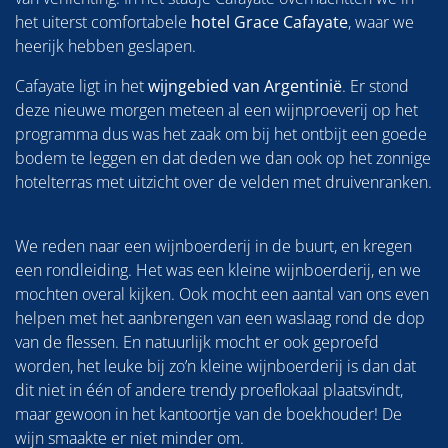
het uiterst comfortabele
hotel Grace Cafayate
, waar we
heerijk hebben geslapen.
Cafayate ligt in het
wijngebied van Argentinië
. Er stond
deze nieuwe morgen meteen al een wijnproeverij op het
programma dus was het zaak om bij het ontbijt een goede
bodem te leggen en dat deden we dan ook op het zonnige
hotelterras met uitzicht over de velden met druivenranken.
We reden naar een wijnboerderij in de buurt, en kregen
een rondleiding. Het was een kleine wijnboerderij, en we
mochten overal kijken. Ook mocht een aantal van ons even
helpen met het aanbrengen van een waslaag rond de dop
van de flessen. En natuurlijk mocht er ook geproefd
worden, het leuke bij zo’n kleine wijnboerderij is dan dat
dit niet in één of andere trendy proeflokaal plaatsvindt,
maar gewoon in het kantoortje van de boekhouder! De
wijn smaakte er niet minder om.