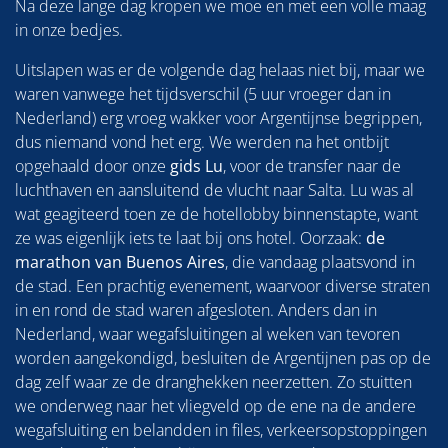
Na deze lange dag kropen we moe en met een volle maag
in onze bedjes.
Uitslapen was er de volgende dag helaas niet bij, maar we
waren vanwege het tijdsverschil (5 uur vroeger dan in
Nederland) erg vroeg wakker voor Argentijnse begrippen,
dus niemand vond het erg. We werden na het ontbijt
opgehaald door onze
gids Lu
, voor de transfer naar de
luchthaven en aansluitend de vlucht naar Salta. Lu was al
wat geagiteerd toen ze de hotellobby binnenstapte, want
ze was eigenlijk iets te laat bij ons hotel. Oorzaak:
de
marathon van Buenos Aires
, die vandaag plaatsvond in
de stad. Een prachtig evenement, waarvoor diverse straten
in en rond de stad waren afgesloten. Anders dan in
Nederland, waar wegafsluitingen al weken van tevoren
worden aangekondigd, besluiten de Argentijnen pas op de
dag zelf waar ze de dranghekken neerzetten. Zo stuitten
we onderweg naar het vliegveld op de ene na de andere
wegafsluiting en belandden in files, verkeersopstoppingen