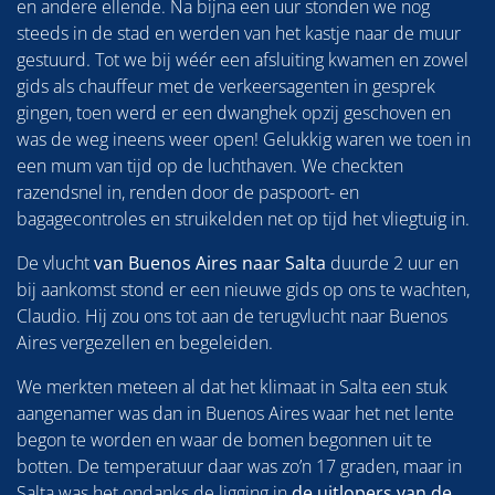
en andere ellende. Na bijna een uur stonden we nog
steeds in de stad en werden van het kastje naar de muur
gestuurd. Tot we bij wéér een afsluiting kwamen en zowel
gids als chauffeur met de verkeersagenten in gesprek
gingen, toen werd er een dwanghek opzij geschoven en
was de weg ineens weer open! Gelukkig waren we toen in
een mum van tijd op de luchthaven. We checkten
razendsnel in, renden door de paspoort- en
bagagecontroles en struikelden net op tijd het vliegtuig in.
De vlucht
van Buenos Aires naar Salta
duurde 2 uur en
bij aankomst stond er een nieuwe gids op ons te wachten,
Claudio. Hij zou ons tot aan de terugvlucht naar Buenos
Aires vergezellen en begeleiden.
We merkten meteen al dat het klimaat in Salta een stuk
aangenamer was dan in Buenos Aires waar het net lente
begon te worden en waar de bomen begonnen uit te
botten. De temperatuur daar was zo’n 17 graden, maar in
Salta was het ondanks de ligging in
de uitlopers van de