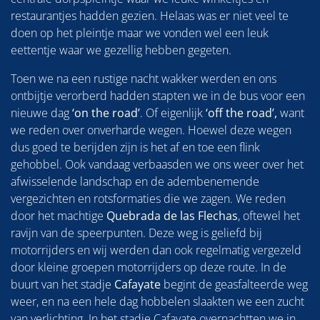
restaurantjes hadden gezien. Helaas was er niet veel te
doen op het pleintje maar we vonden wel een leuk
eettentje waar we gezellig hebben gegeten.
Toen we na een rustige nacht wakker werden en ons
ontbijtje verorberd hadden stapten we in de bus voor een
nieuwe dag
‘on the road’
. Of eigenlijk
‘off the road’,
want
we reden over onverharde wegen. Hoewel deze wegen
dus goed te berijden zijn is het af en toe een flink
gehobbel. Ook vandaag verbaasden we ons weer over het
afwisselende landschap en de adembenemende
vergezichten en rotsformaties die we zagen. We reden
door het machtige
Quebrada de las Flechas
, oftewel het
ravijn van de speerpunten. Deze weg is geliefd bij
motorrijders en wij werden dan ook regelmatig vergezeld
door kleine groepen motorrijders op deze route. In de
buurt van het stadje
Cafayate
begint de geasfalteerde weg
weer, en na een hele dag hobbelen slaakten we een zucht
van verlichting. In het stadje Cafayate overnachtten we in