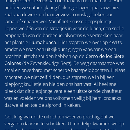
morgens een bezoek aan de markt van Purmamarca. Hier
hebben we natuurlijk nog flink ingeslagen qua souvenirs
zoals aardewerk en handgeweven omslagdoeken van
lama- of schapenwol. Vanaf het knusse dorpspleintje
liepen we één van de straatjes in voor de lunch, een snelle
empeñada van de barbecue, alvorens we vertrokken naar
het plaatsje
Humahuaca
. Hier stapten we over op 4WD’s,
omdat we naar een uitkijkpunt gingen vanwaar we een
prachtig uitzicht zouden hebben op de
Cerro de los Siete
Colores
(de Zevenkleurige Berg). De weg daarnaartoe was
smal en onverhard met scherpe haarspeldbochten. Helaas
mochten we niet zelf rijden, dus stapten we in bij een
piepjong knulletje en hielden ons hart vast. Al heel snel
bleek dat dit piepjonge ventje een uitstekende chauffeur
was en voelden we ons volkomen veilig bij hem, ondanks
dat we af en toe de afgrond in keken.
Gelukkig waren de uitzichten weer zo prachtig dat we
vergaten daarvan te schrikken. Uiteindelijk kwamen we op