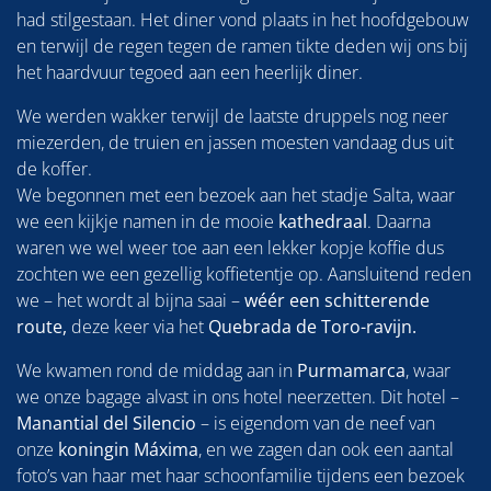
had stilgestaan. Het diner vond plaats in het hoofdgebouw
en terwijl de regen tegen de ramen tikte deden wij ons bij
het haardvuur tegoed aan een heerlijk diner.
We werden wakker terwijl de laatste druppels nog neer
miezerden, de truien en jassen moesten vandaag dus uit
de koffer.
We begonnen met een bezoek aan het stadje Salta, waar
we een kijkje namen in de mooie
kathedraal
. Daarna
waren we wel weer toe aan een lekker kopje koffie dus
zochten we een gezellig koffietentje op. Aansluitend reden
we – het wordt al bijna saai –
wéér een schitterende
route,
deze keer via het
Quebrada de Toro-ravijn.
We kwamen rond de middag aan in
Purmamarca
, waar
we onze bagage alvast in ons hotel neerzetten. Dit hotel –
Manantial del Silencio
– is eigendom van de neef van
onze
koningin Máxima
, en we zagen dan ook een aantal
foto’s van haar met haar schoonfamilie tijdens een bezoek