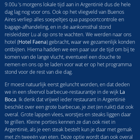
9.00u ’s morgens lokale tijd aan in Argentinië dus de hele
dag lag nog voor ons. Ook op het vliegveld van Buenos
Aires verliep alles soepeltjes qua paspoortcontrole en
bagage-afhandeling, en in de aankomsthal stond
reisleidster Lu al op ons te wachten. We werden naar ons
hotel (
Hotel Faena
) gebracht, waar we gezamenlijk konden
ontbijten. Hierna hadden we een paar uur de tijd om bij te
komen van de lange vlucht, eventueel een douche te
nemen en ons op te laden voor wat er op het programma
stond voor de rest van die dag.
Er moest natuurlijk eerst geluncht worden, en dat deden
we in een sfeervol barbecue-restaurantje in de wijk
La
Boca
. Ik denk dat vrijwel ieder restaurant in Argentinië
beschikt over een grote barbecue, je ziet (en ruikt) dat ook
overal. Grote lappen vlees, worstjes en steaks liggen daar
te grillen. Kleine porties kennen ze dan ook niet in
Argentinië, als je een steak bestelt kun je daar met gemak
met z’n tweeën van eten. Deze optie wordt dan ook overal