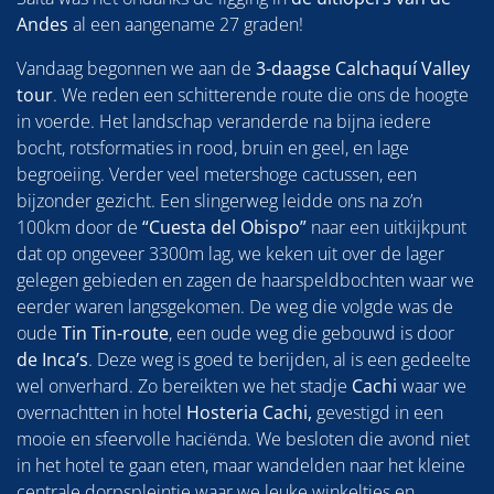
Andes
al een aangename 27 graden!
Vandaag begonnen we aan de
3-daagse Calchaquí Valley
tour
. We reden een schitterende route die ons de hoogte
in voerde. Het landschap veranderde na bijna iedere
bocht, rotsformaties in rood, bruin en geel, en lage
begroeiing. Verder veel metershoge cactussen, een
bijzonder gezicht. Een slingerweg leidde ons na zo’n
100km door de
“Cuesta del Obispo”
naar een uitkijkpunt
dat op ongeveer 3300m lag, we keken uit over de lager
gelegen gebieden en zagen de haarspeldbochten waar we
eerder waren langsgekomen. De weg die volgde was de
oude
Tin Tin-route
, een oude weg die gebouwd is door
de Inca’s
. Deze weg is goed te berijden, al is een gedeelte
wel onverhard. Zo bereikten we het stadje
Cachi
waar we
overnachtten in hotel
Hosteria Cachi,
gevestigd in een
mooie en sfeervolle haciënda. We besloten die avond niet
in het hotel te gaan eten, maar wandelden naar het kleine
centrale dorpspleintje waar we leuke winkeltjes en