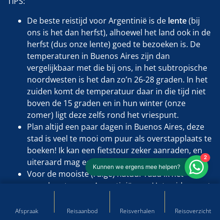
TIPS:
De beste reistijd voor Argentinië is de
lente
(bij
ons is het dan herfst), alhoewel het land ook in de
herfst (dus onze lente) goed te bezoeken is. De
temperaturen in Buenos Aires zijn dan
vergelijkbaar met die bij ons, in het subtropische
noordwesten is het dan zo’n 26-28 graden. In het
zuiden komt de temperatuur daar in die tijd niet
boven de 15 graden en in hun winter (onze
zomer) ligt deze zelfs rond het vriespunt.
Plan altijd een paar dagen in Buenos Aires, deze
stad is veel te mooi om puur als overstapplaats te
boeken! Ik kan een fietstour zeker aanraden, en
2
uiteraard mag een tango-show niet ontbreken.
Kunnen we ergens mee helpen?
Voor de mooiste (ruige) natuur raad ik het
noordwesten van Argentinië aan. Het zuiden, met
de plaatsen
Bariloche
en
Ushuaia
, is vlakker en
wat desolaat en eigenlijk alleen interessant met
Afspraak
Reisaanbod
Reisverhalen
Reisoverzicht