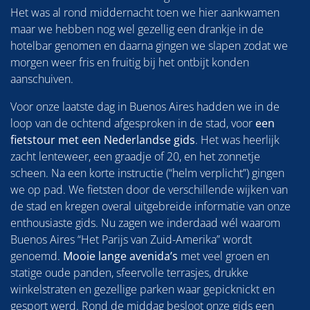
Het was al rond middernacht toen we hier aankwamen
maar we hebben nog wel gezellig een drankje in de
hotelbar genomen en daarna gingen we slapen zodat we
morgen weer fris en fruitig bij het ontbijt konden
aanschuiven.
Voor onze laatste dag in Buenos Aires hadden we in de
loop van de ochtend afgesproken in de stad, voor
een
fietstour met een Nederlandse gids
. Het was heerlijk
zacht lenteweer, een graadje of 20, en het zonnetje
scheen. Na een korte instructie (“helm verplicht”) gingen
we op pad. We fietsten door de verschillende wijken van
de stad en kregen overal uitgebreide informatie van onze
enthousiaste gids. Nu zagen we inderdaad wél waarom
Buenos Aires “Het Parijs van Zuid-Amerika” wordt
genoemd.
Mooie lange avenida’s
met veel groen en
statige oude panden, sfeervolle terrasjes, drukke
winkelstraten en gezellige parken waar gepicknickt en
gesport werd. Rond de middag besloot onze gids een