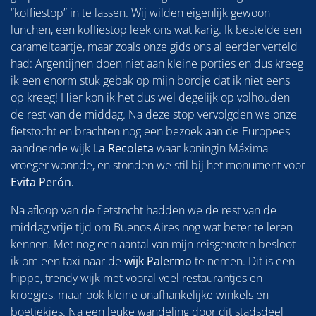
“koffiestop” in te lassen. Wij wilden eigenlijk gewoon
lunchen, een koffiestop leek ons wat karig. Ik bestelde een
carameltaartje, maar zoals onze gids ons al eerder verteld
had: Argentijnen doen niet aan kleine porties en dus kreeg
ik een enorm stuk gebak op mijn bordje dat ik niet eens
op kreeg! Hier kon ik het dus wel degelijk op volhouden
de rest van de middag. Na deze stop vervolgden we onze
fietstocht en brachten nog een bezoek aan de Europees
aandoende wijk
La Recoleta
waar koningin Máxima
vroeger woonde, en stonden we stil bij het monument voor
Evita Perón.
Na afloop van de fietstocht hadden we de rest van de
middag vrije tijd om Buenos Aires nog wat beter te leren
kennen. Met nog een aantal van mijn reisgenoten besloot
ik om een taxi naar de
wijk Palermo
te nemen. Dit is een
hippe, trendy wijk met vooral veel restaurantjes en
kroegjes, maar ook kleine onafhankelijke winkels en
boetiekjes. Na een leuke wandeling door dit stadsdeel