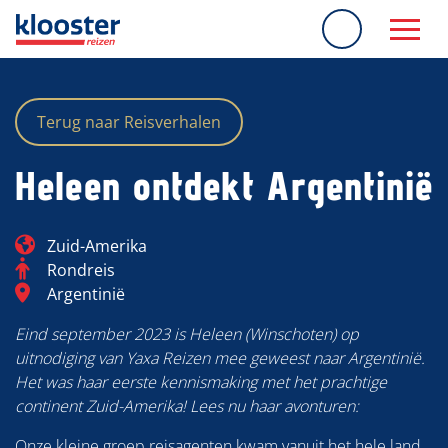
overslaan
Terug naar Reisverhalen
Heleen ontdekt Argentinië
Blog_field_Continent
Zuid-Amerika
Categorie
Rondreis
Blog_field_Bestemming
Argentinië
Eind september 2023 is Heleen (Winschoten) op
uitnodiging van Yaxa Reizen mee geweest naar Argentinië.
Het was haar eerste kennismaking met het prachtige
continent Zuid-Amerika! Lees nu haar avonturen:
Onze kleine groep reisagenten kwam vanuit het hele land