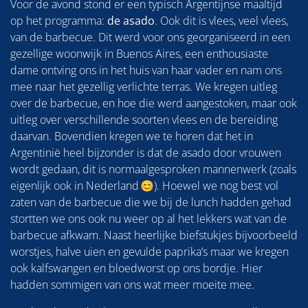
Voor de avond stond er een typisch Argentijnse maaltijd
op het programma:
de asado
. Ook dit is vlees, veel vlees,
van de barbecue. Dit werd voor ons georganiseerd in een
gezellige woonwijk in Buenos Aires, een enthousiaste
dame ontving ons in het huis van haar vader en nam ons
mee naar het gezellig verlichte terras. We kregen uitleg
over de barbecue, en hoe die werd aangestoken, maar ook
uitleg over verschillende soorten vlees en de bereiding
daarvan. Bovendien kregen we te horen dat het in
Argentinië heel bijzonder is dat de asado door vrouwen
wordt gedaan, dit is normaalgesproken mannenwerk (zoals
eigenlijk ook in Nederland 😊). Hoewel we nog best vol
zaten van de barbecue die we bij de lunch hadden gehad
stortten we ons ook nu weer op al het lekkers wat van de
barbecue afkwam. Naast heerlijke biefstukjes bijvoorbeeld
worstjes, halve uien en gevulde paprika’s maar we kregen
ook kalfswangen en bloedworst op ons bordje. Hier
hadden sommigen van ons wat meer moeite mee.