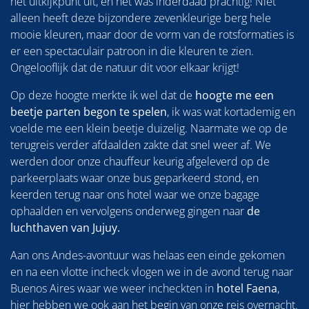
het uitkijkpunt uit, en het was inderdaad prachtig! Niet
alleen heeft deze bijzondere zevenkleurige berg hele
mooie kleuren, maar door de vorm van de rotsformaties is
er een spectaculair patroon in die kleuren te zien.
Ongelooflijk dat de natuur dit voor elkaar krijgt!
Op deze hoogte merkte ik wel dat de
hoogte me een
beetje parten begon te spelen
, ik was wat kortademig en
voelde me een klein beetje duizelig. Naarmate we op de
terugreis verder afdaalden zakte dat snel weer af. We
werden door onze chauffeur keurig afgeleverd op de
parkeerplaats waar onze bus geparkeerd stond, en
keerden terug naar ons hotel waar we onze bagage
ophaalden en vervolgens onderweg gingen naar
de
luchthaven van Jujuy.
Aan ons Andes-avontuur was helaas een einde gekomen
en na een vlotte incheck vlogen we in de avond terug naar
Buenos Aires waar we weer incheckten in
hotel Faena
,
hier hebben we ook aan het begin van onze reis overnacht.