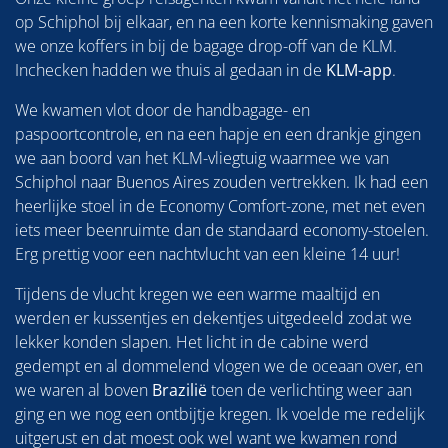
op Schiphol bij elkaar, en na een korte kennismaking gaven
we onze koffers in bij de bagage drop-off van de KLM.
Inchecken hadden we thuis al gedaan in de
KLM-app
.
We kwamen vlot door de handbagage- en
paspoortcontrole, en na een hapje en een drankje gingen
we aan boord van het KLM-vliegtuig waarmee we van
Schiphol naar Buenos Aires zouden vertrekken. Ik had een
heerlijke stoel in de Economy Comfort-zone, met net even
iets meer beenruimte dan de standaard economy-stoelen.
Erg prettig voor een nachtvlucht van een kleine 14 uur!
Tijdens de vlucht kregen we een warme maaltijd en
werden er kussentjes en dekentjes uitgedeeld zodat we
lekker konden slapen. Het licht in de cabine werd
gedempt en al dommelend vlogen we de oceaan over, en
we waren al boven
Brazilië
toen de verlichting weer aan
ging en we nog een ontbijtje kregen. Ik voelde me redelijk
uitgerust en dat moest ook wel want we kwamen rond