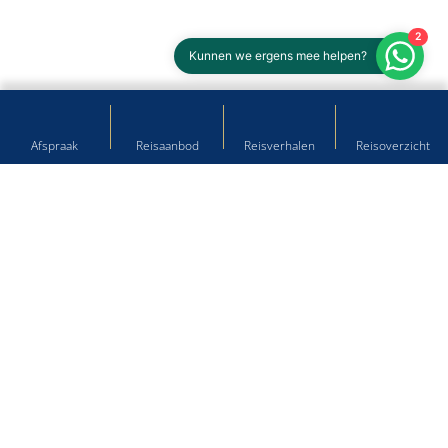
2
Kunnen we ergens mee helpen?
Afspraak
Reisaanbod
Reisverhalen
Reisoverzicht
Hulp nodig bij het plannen van
uw droomreis?
Kom langs op onze reisbureau's of neem contact met ons
op!
Winschoten
Langestraat 41, 9671 PB