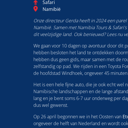
Categorie
Safari
Blog_field_Bestemming
Namibië
Onze directeur Gerda heeft in 2024 een parel
Namibië. Samen met Namibia Tours & Safari's 
dit veelzijdige land. Ook benieuwd? Lees nu v
We gaan voor 10 dagen op avontuur door dit p
hebben besloten het land te ontdekken doormi
hebben dus geen gids, maar samen met de rou
zelfstandig op pad. We rijden in een Toyota F
de hoofdstad Windhoek, ongeveer 45 minuten ri
Het is een hele fijne auto, die je ook echt wel
Namibische landschappen en de lange afstande
lang en je bent soms 6-7 uur onderweg per dag
dus wel gewenst.
Op 26 april begonnen we in het Oosten van
Et
ongeveer de helft van Nederland en wordt o