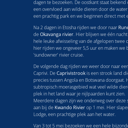
dagen te bezoeken. De oostkant staat bekend 
een overvloed aan wilde dieren door de water 
een prachtig park en we beginnen direct met e
Na 2 dagen in Etosha rijden we door naar
Run
de
Okavanga rivier
. Hier blijven we één nacht
hele leuke afwisseling van de afgelopen twee 
hier rijden we ongeveer 5,5 uur en maken we b
'sundowner' rivier cruise.
De volgende dag rijden we weer door naar ee
Caprivi. De
Caprivistrook
is een strook land d
precies tussen Angola en Botswana doorgaat. 
subtropisch moerasgebied wat veel wilde dieren
plek in het land waar je nijlpaarden kunt zien.
Meerdere dagen zijn we onderweg over deze 
aan bij de
Kwando Rivier
op 1 mei. Hier slapen
Lodge, een prachtige plek aan het water.
Van 3 tot 5 mei bezoeken we een hele bijzonde