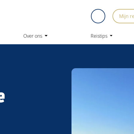
Mijn r
Over ons
Reistips
e