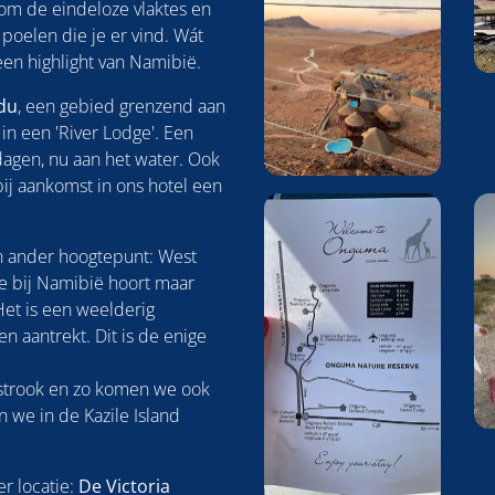
om de eindeloze vlaktes en
poelen die je er vind. Wát
en highlight van Namibië.
du
, een gebied grenzend aan
 in een 'River Lodge'. Een
dagen, nu aan het water. Ook
ij aankomst in ons hotel een
n ander hoogtepunt: West
ie bij Namibië hoort maar
Het is een weelderig
 aantrekt. Dit is de enige
strook en zo komen we ook
 we in de Kazile Island
r locatie:
De Victoria