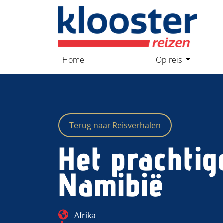
overslaan
Home
Op reis
Terug naar Reisverhalen
Het prachtig
Namibië
Blog_field_Continent
Afrika