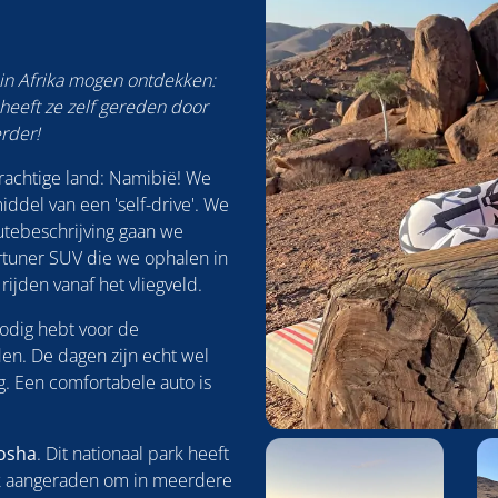
 in Afrika mogen ontdekken:
heeft ze zelf gereden door
erder!
rachtige land: Namibië! We
ddel van een 'self-drive'. We
tebeschrijving gaan we
ortuner SUV die we ophalen in
jden vanaf het vliegveld.
 nodig hebt voor de
n. De dagen zijn echt wel
. Een comfortabele auto is
Foto
osha
. Dit nationaal park heeft
album
ok aangeraden om in meerdere
overslaan