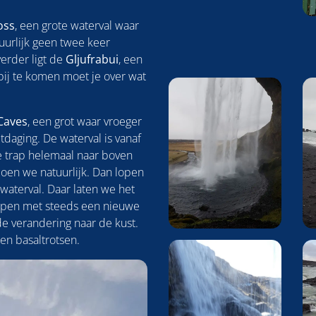
oss
, een grote waterval waar
tuurlijk geen twee keer
erder ligt de
Gljufrabui
, een
 bij te komen moet je over wat
 Caves
, een grot waar vroeger
tdaging. De waterval is vanaf
ge trap helemaal naar boven
doen we natuurlijk. Dan lopen
aterval. Daar laten we het
flopen met steeds een nieuwe
e verandering naar de kust.
 en basaltrotsen.