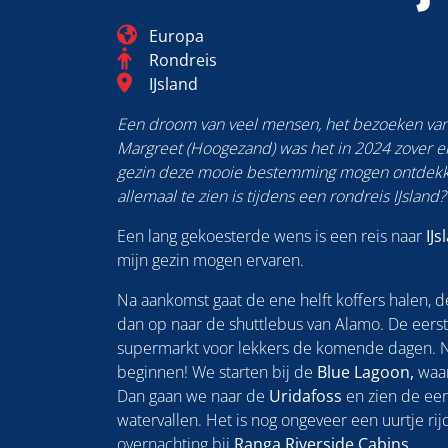
Blog_field_Continent
Europa
Categorie
Rondreis
Blog_field_Bestemming
IJsland
Een droom van veel mensen, het bezoeken van 
Margreet (Hoogezand) was het in 2024 zover e
gezin deze mooie bestemming mogen ontdekk
allemaal te zien is tijdens een rondreis IJslan
Een lang gekoesterde wens is een reis naar
IJs
mijn gezin mogen ervaren.
Na aankomst gaat de ene helft koffers halen, d
dan op naar de shuttlebus van Alamo. De eerst
supermarkt voor lekkers de komende dagen. 
beginnen! We starten bij de
Blue Lagoon,
waar
Dan gaan we naar de
Uridafoss
en zien de eers
watervallen. Het is nog ongeveer een uurtje ri
overnachting bij
Ranga Riverside Cabins.