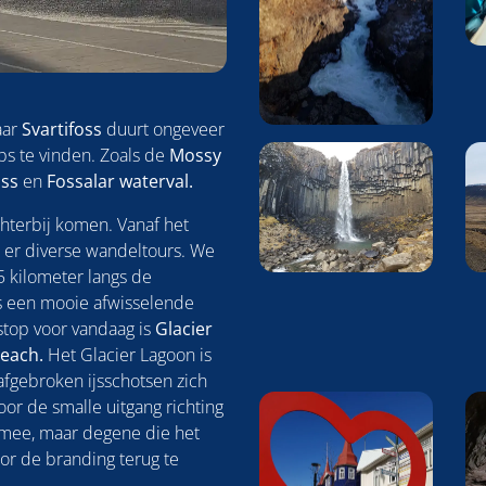
aar
Svartifoss
duurt ongeveer
ps te vinden. Zoals de
Mossy
oss
en
Fossalar waterval.
hterbij komen. Vanaf het
jn er diverse wandeltours. We
 kilometer langs de
is een mooie afwisselende
stop voor vandaag is
Glacier
each.
Het Glacier Lagoon is
afgebroken ijsschotsen zich
oor de smalle uitgang richting
t mee, maar degene die het
or de branding terug te