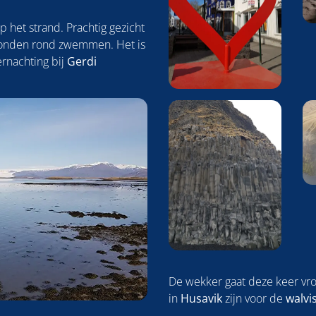
p het strand. Prachtig gezicht
ehonden rond zwemmen. Het is
ernachting bij
Gerdi
De wekker gaat deze keer vro
in
Husavik
zijn voor de
walvi