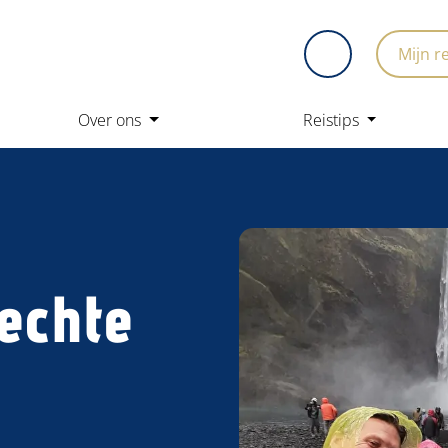
Mijn r
Over ons
Reistips
 echte