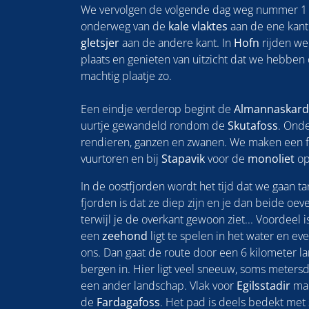
We vervolgen de volgende dag weg nummer 1 
onderweg van de
kale vlaktes
aan de ene kant
gletsjer
aan de andere kant. In
Hofn
rijden we
plaats en genieten van uitzicht dat we hebben
machtig plaatje zo.
Een eindje verderop begint de
Almannaskard
uurtje gewandeld rondom de
Skutafoss
. Onde
rendieren, ganzen en zwanen. We maken een f
vuurtoren en bij
Stapavik
voor de
monoliet
op
In de oostfjorden wordt het tijd dat we gaan t
fjorden is dat ze diep zijn en je dan beide oev
terwijl je de overkant gewoon ziet... Voordeel 
een
zeehond
ligt te spelen in het water en ev
ons. Dan gaat de route door een 6 kilometer l
bergen in. Hier ligt veel sneeuw, soms metersd
een ander landschap. Vlak voor
Egilsstadir
mak
de
Fardagafoss
. Het pad is deels bedekt me