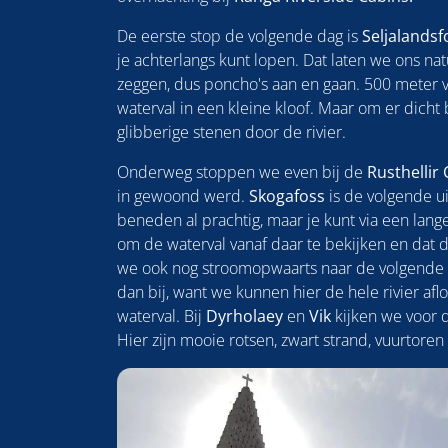
De eerste stop de volgende dag is
Seljalandsf
je achterlangs kunt lopen. Dat laten we ons na
zeggen, dus poncho's aan en gaan. 500 meter v
waterval in een kleine kloof. Maar om er dicht
glibberige stenen door de rivier.
Onderweg stoppen we even bij de
Rusthellir
in gewoond werd.
Skogafoss
is de volgende ui
beneden al prachtig, maar je kunt via een lan
om de waterval vanaf daar te bekijken en dat 
we ook nog stroomopwaarts naar de volgende w
dan bij, want we kunnen hier de hele rivier a
waterval. Bij
Dyrholaey
en
Vik
kijken we voor d
Hier zijn mooie rotsen, zwart strand, vuurtoren