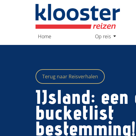
overslaan
Home
Op reis
Terug naar Reisverhalen
IJsland: een
bucketlist
bestemming!