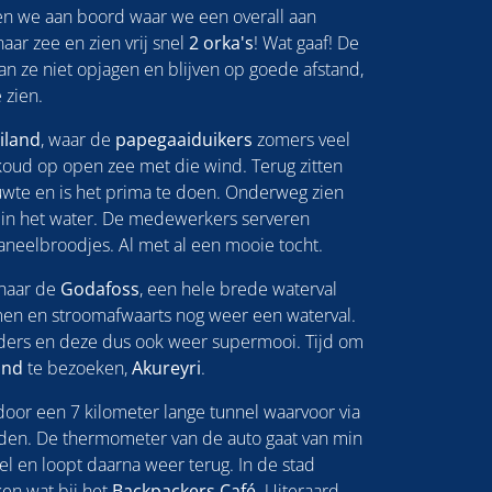
en we aan boord waar we een overall aan
aar zee en zien vrij snel
2 orka's
! Wat gaaf! De
aan ze niet opjagen en blijven op goede afstand,
 zien.
eiland
, waar de
papegaaiduikers
zomers veel
s koud op open zee met die wind. Terug zitten
uwte en is het prima te doen. Onderweg zien
 in het water. De medewerkers serveren
eelbroodjes. Al met al een mooie tocht.
 naar de
Godafoss
, een hele brede waterval
men en stroomafwaarts nog weer een waterval.
nders en deze dus ook weer supermooi. Tijd om
and
te bezoeken,
Akureyri
.
or een 7 kilometer lange tunnel waarvoor via
rden. De thermometer van de auto gaat van min
el en loopt daarna weer terug. In de stad
en wat bij het
Backpackers Café.
Uiteraard