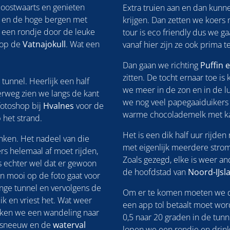
oostwaarts en genieten
Extra truien aan en dan kunn
 en de hoge bergen met
krijgen. Dan zetten we koers n
 een rondje door de leuke
tour is eco friendly dus we g
 op de
Vatnajokull
. Wat een
vanaf hier zijn ze ook prima te
Dan gaan we richting
Puffin 
zitten. De tocht ernaar toe i
tunnel. Heerlijk een half
we meer in de zon en in de l
rweg zien we langs de kant
we nog veel papegaaiduikers
otoshop bij
Hvalnes
voor de
warme chocolademelk met kan
 het strand.
Het is een dik half uur rijden
anken. Het nadeel van die
met eigenlijk meerdere stro
ers helemaal af moet rijden,
Zoals gezegd, elke is weer a
is echter wel dat er gewoon
de hoofdstad van
Noord-IJsl
en mooi op de foto gaat voor
ange tunnel en vervolgens de
Om er te komen moeten we do
ik en vriest het. Wat weer
een app tol betaalt moet wo
en we een wandeling naar
0,5 naar 20 graden in de tunn
t sneeuw en de
waterval
lopen we een rondje en drink