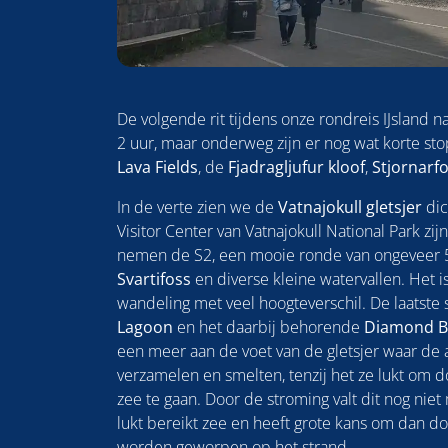
De volgende rit tijdens onze rondreis IJsland n
2 uur, maar onderweg zijn er nog wat korte sto
Lava Fields
, de
Fjadragljufur kloof
,
Stjornarf
In de verte zien we de
Vatnajokull gletsjer
dic
Visitor Center van Vatnajokull National Park zi
nemen de S2, een mooie ronde van ongeveer 5
Svartifoss
en diverse kleine watervallen. Het 
wandeling met veel hoogteverschil. De laatste 
Lagoon
en het daarbij behorende
Diamond B
een meer aan de voet van de gletsjer waar de 
verzamelen en smelten, tenzij het ze lukt om d
zee te gaan. Door de stroming valt dit nog nie
lukt bereikt zee en heeft grote kans om dan do
worden geworpen op het strand.