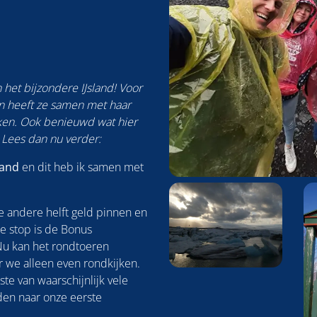
het bijzondere IJsland! Voor
n heeft ze samen met haar
en. Ook benieuwd wat hier
d? Lees dan nu verder:
land
en dit heb ik samen met
Foto
album
e andere helft geld pinnen en
overslaan
e stop is de Bonus
Nu kan het rondtoeren
 we alleen even rondkijken.
te van waarschijnlijk vele
jden naar onze eerste