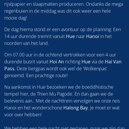
rijstpapier en slaapmatten produceren. Ondanks de mega
regenbuien in de middag was dit ook weer een hele
mooie dag!
De dag hierna stond er een avontuur op de planning: Een
14 uur durende treinrit vanuit
Hue
naar
Hanoi
in het
noorden van het land
.
Om 07.00 uur in de ochtend vertrokken voor een 4 uur
durende busrit vanuit
Hoi An
richting
Hue
via de
Hai Van
Pass.
Deze bergpas wordt ook wel de 'Wolkenpas'
genoemd. Een prachtige route!
Na aankomst in Hue bezoeken we de boeddhistische
tempel hier, de Thien Mu Pagode. En dan gaan we de
belevenis aan.. Met de nachttrein vervolgen we onze reis
Hanoi en het wonderschone
Halong Bay
. Je moet er wat
voor over hebben!
We hebben een hele nacht niet geslapen, maar we zijn dan