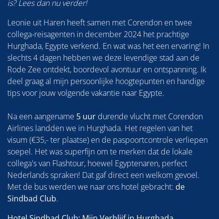
is? Lees dan nu verder!
Leonie uit Haren heeft samen met Corendon en twee
collega-reisagenten in december 2024 het prachtige
Hurghada, Egypte verkend. En wat was het een ervaring! In
slechts 4 dagen hebben we deze levendige stad aan de
Rode Zee ontdekt, boordevol avontuur en ontspanning. Ik
deel graag al mijn persoonlijke hoogtepunten en handige
tips voor jouw volgende vakantie naar Egypte.
Na een aangename
5 uur
durende vlucht met Corendon
Airlines landden we in Hurghada. Het regelen van het
visum (€35,- ter plaatse) en de paspoortcontrole verliepen
soepel. Het was superfijn om te merken dat de lokale
collega's van Flashtour, hoewel Egyptenaren, perfect
Nederlands spraken! Dat gaf direct een welkom gevoel.
Met de bus werden we naar ons hotel gebracht:
de
Sindbad Club
.
Hotel Sindbad Club: Mijn Verblijf in Hurghada