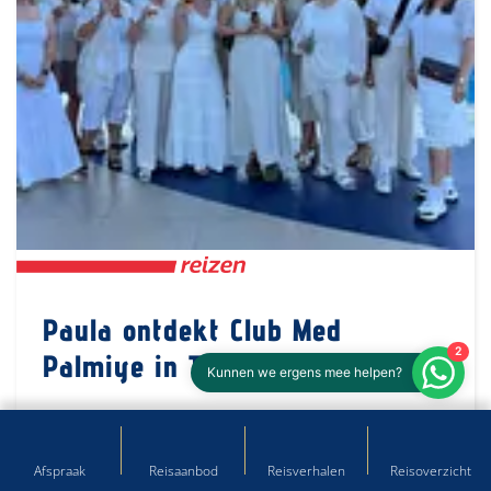
Paula ontdekt Club Med
2
Palmiye in Turkije!
Kunnen we ergens mee helpen?
Turkije
Zonvakantie
Europa
Afspraak
Reisaanbod
Reisverhalen
Reisoverzicht