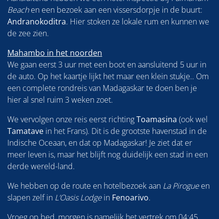
Beach
en een bezoek aan een vissersdorpje in de buurt:
Andranokoditra
. Hier stoken ze lokale rum en kunnen we
de zee zien.
Mahambo in het noorden
We gaan eerst 3 uur met een boot en aansluitend 5 uur in
de auto. Op het kaartje lijkt het maar een klein stukje.. Om
een complete rondreis van Madagaskar te doen ben je
hier al snel ruim 3 weken zoet.
We vervolgen onze reis eerst richting
Toamasina
(ook wel
Tamatave
in het Frans). Dit is de grootste havenstad in de
Indische Oceaan, en dat op Madagaskar! Je ziet dat er
meer leven is, maar het blijft nog duidelijk een stad in een
derde wereld-land.
We hebben op de route en hotelbezoek aan
La Pirogue
en
slapen zelf in
L’Oasis Lodge
in
Fenoarivo
.
Vroeg op bed, morgen is namelijk het vertrek om 04:45