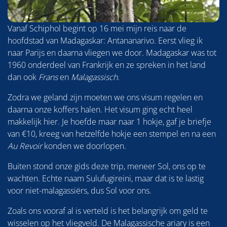
Vanaf Schiphol begint op 16 mei mijn reis naar de
hoofdstad van Madagaskar: Antananarivo. Eerst vlieg ik
naar Parijs en daarna vliegen we door. Madagaskar was tot
1960 onderdeel van Frankrijk en ze spreken in het land
dan ook
Frans
en
Malagassisch
.
Zodra we geland zijn moeten we ons visum regelen en
daarna onze koffers halen. Het visum ging echt heel
makkelijk hier. Je hoefde maar naar 1 hokje, gaf je briefje
van €10, kreeg van hetzelfde hokje een stempel en na een
Au Revoir
konden we doorlopen.
Buiten stond onze gids deze trip, meneer Sol, ons op te
wachten. Echte naam Sulufugireini, maar dat is te lastig
voor niet-malagassiërs, dus Sol voor ons.
Zoals ons vooraf al is verteld is het belangrijk om geld te
wisselen op het vliegveld. De Malagassische ariary is een