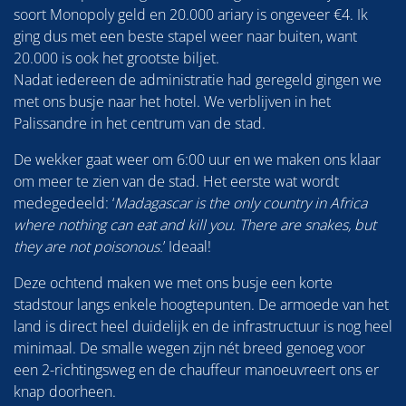
soort Monopoly geld en 20.000 ariary is ongeveer €4. Ik
ging dus met een beste stapel weer naar buiten, want
20.000 is ook het grootste biljet.
Nadat iedereen de administratie had geregeld gingen we
met ons busje naar het hotel. We verblijven in het
Palissandre in het centrum van de stad.
De wekker gaat weer om 6:00 uur en we maken ons klaar
om meer te zien van de stad. Het eerste wat wordt
medegedeeld: ‘
Madagascar is the only country in Africa
where nothing can eat and kill you. There are snakes, but
they are not poisonous.
’ Ideaal!
Deze ochtend maken we met ons busje een korte
stadstour langs enkele hoogtepunten. De armoede van het
land is direct heel duidelijk en de infrastructuur is nog heel
minimaal. De smalle wegen zijn nét breed genoeg voor
een 2-richtingsweg en de chauffeur manoeuvreert ons er
knap doorheen.