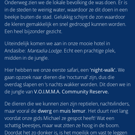
Onderweg zien we de lokale bevolking de was doen. Er is
in de steden te weinig water, waardoor ze dit doen in een
beekje buiten de stad. Gelukkig schijnt de zon waardoor
de kleren gemakkelijk en snel gedroogd kunnen worden.
Een heel bijzonder gezicht.
Uiteindelijk komen we aan in onze mooie hotel in
Andasibe:
Mantadia Lodge
. Echt een prachtige plek,
midden in de jungle.
Hier hebben we onze eerste safari, een
'night-walk'.
We
gaan opzoek naar dieren die ‘nocturnal’ zijn, dus die
overdag slapen en ‘s nachts wakker worden. Dit doen we in
de jungle van
V.O.I.M.M.A. Community Reserve.
De dieren die we kunnen zien zijn reptielen, nachtvlinders,
maar vooral de
dwerg
en
muis lemur
. Het duurt niet lang
voordat onze gids Michael ze gespot heeft! Wat een
schattig beestjes, maar wat zitten ze hoog in de boom.
Doordat het zo donker is, is het moeilijk om vast te leggen