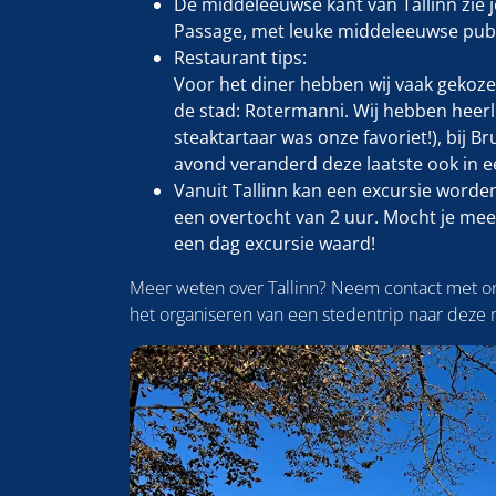
De middeleeuwse kant van Tallinn zie je
Passage, met leuke middeleeuwse pub
Restaurant tips:
Voor het diner hebben wij vaak gekoz
de stad: Rotermanni. Wij hebben heerli
steaktartaar was onze favoriet!), bij Bru
avond veranderd deze laatste ook in ee
Vanuit Tallinn kan een excursie worde
een overtocht van 2 uur. Mocht je meer
een dag excursie waard!
Meer weten over Tallinn? Neem contact met on
het organiseren van een stedentrip naar deze