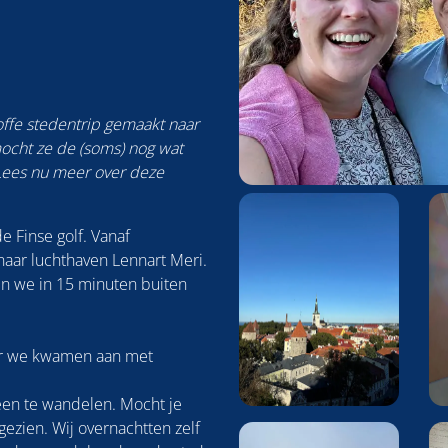
offe stedentrip gemaakt naar
mocht ze de (soms) nog wat
Lees nu meer over deze
Foto
album
de Finse golf. Vanaf
overslaan
aar luchthaven Lennart Meri.
n we in 15 minuten buiten
r we kwamen aan met
heen te wandelen. Mocht je
ezien. Wij overnachtten zelf