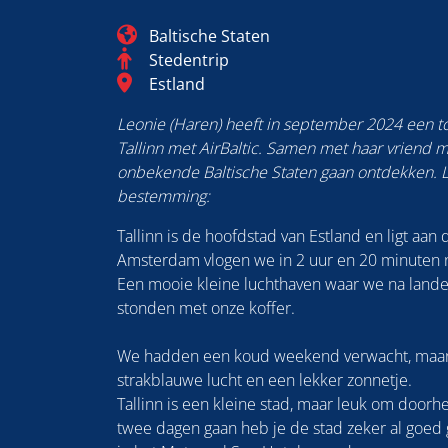
Blog_field_Continent
Baltische Staten
Categorie
Stedentrip
Blog_field_Bestemming
Estland
Leonie (Haren) heeft in september 2024 een t
Tallinn met AirBaltic. Samen met haar vriend 
onbekende Baltische Staten gaan ontdekken. 
bestemming:
Tallinn is de hoofdstad van Estland en ligt aan 
Amsterdam vlogen we in 2 uur en 20 minuten n
Een mooie kleine luchthaven waar we na lande
stonden met onze koffer.
We hadden een koud weekend verwacht, maa
strakblauwe lucht en een lekker zonnetje.
Tallinn is een kleine stad, maar leuk om door
twee dagen gaan heb je de stad zeker al goed g