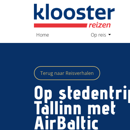
overslaan
Home
Op reis
Terug naar Reisverhalen
Op stedentri
Tallinn met
AirBaltic