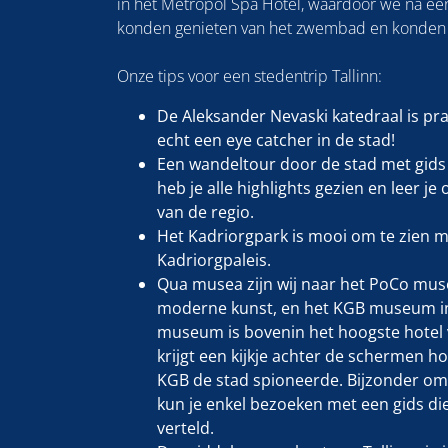
in het Metropol Spa Hotel, waardoor we na e
konden genieten van het zwembad en konden 
Onze tips voor een stedentrip Tallinn:
De Aleksander Nevaski katedraal is pr
echt een eye catcher in de stad!
Een wandeltour door de stad met gids 
heb je alle highlights gezien en leer je
van de regio.
Het Kadriorgpark is mooi om te zien m
Kadriorgpaleis.
Qua musea zijn wij naar het PoCo mu
moderne kunst, en het KGB museum in
museum is bovenin het hoogste hotel v
krijgt een kijkje achter de schermen h
KGB de stad spioneerde. Bijzonder om 
kun je enkel bezoeken met een gids die
verteld.