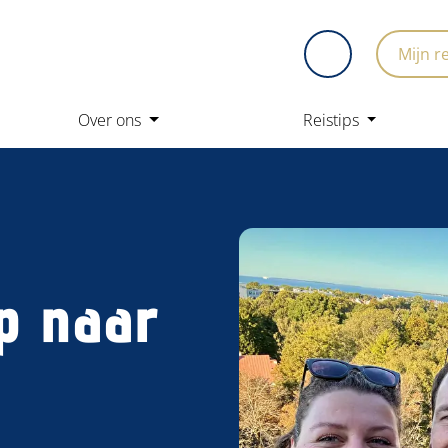
Mijn r
Over ons
Reistips
p naar