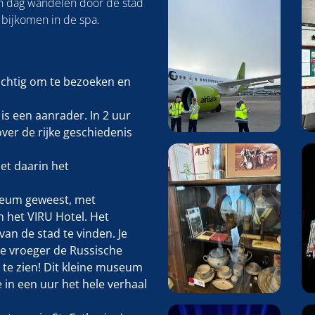
en dag wandelen door de stad
bijkomen in de spa.
achtig om te bezoeken en
is een aanrader. In 2 uur
 over de rijke geschiedenis
et daarin het
seum geweest, met
 het VIRU Hotel. Het
an de stad te vinden. Je
oe vroeger de Russische
te zien! Dit kleine museum
 in een uur het hele verhaal