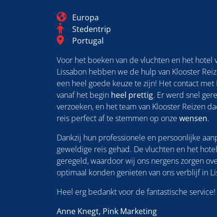
Blog_field_Continent
Europa
Categorie
Stedentrip
Blog_field_Bestemming
Portugal
Voor het boeken van de vluchten en het hotel 
Lissabon hebben we de hulp van Klooster Reiz
een heel goede keuze te zijn! Het contact met
vanaf het begin
heel prettig
. Er werd snel ger
verzoeken, en het team van Klooster Reizen d
reis perfect af te stemmen op onze
wensen
.
Dankzij hun professionele en persoonlijke a
geweldige reis gehad. De vluchten en het hote
geregeld, waardoor wij ons nergens zorgen ov
optimaal konden genieten van ons verblijf in L
Heel erg bedankt voor de fantastische service!
Anne Knegt, Pink Marketing