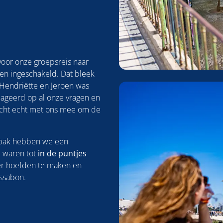
voor onze groepsreis naar
en ingeschakeld. Dat bleek
Foto
 Hendriëtte en Jeroen was
album
eageerd op al onze vragen en
overslaan
acht echt met ons mee om de
anpak hebben we een
l waren tot
in de puntjes
er hoefden te maken en
issabon.