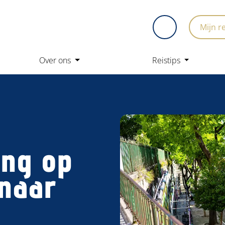
Mijn r
Over ons
Reistips
ing op
 naar