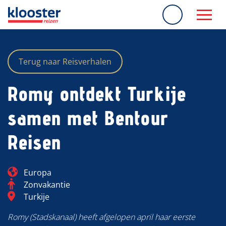
overslaan
Terug naar Reisverhalen
Romy ontdekt Turkije
samen met Bentour
Reisen
Blog_field_Continent
Europa
Categorie
Zonvakantie
Blog_field_Bestemming
Turkije
Romy (Stadskanaal) heeft afgelopen april haar eerste