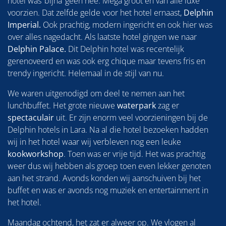
hotel was ‘bijna’ geen nee. Mega groot en van alle luxe
voorzien. Dat zelfde gelde voor het hotel ernaast,
Delphin
Imperial.
Ook prachtig, modern ingericht en ook hier was
over alles nagedacht. Als laatste hotel gingen we naar
Delphin Palace.
Dit Delphin hotel was recentelijk
gerenoveerd en was ook erg chique maar tevens fris en
trendy ingericht. Helemaal in de stijl van nu.
We waren uitgenodigd om deel te nemen aan het
lunchbuffet. Het grote nieuwe
waterpark
zag er
spectaculair
uit. Er zijn enorm veel voorzieningen bij de
Delphin hotels in Lara. Na al die hotel bezoeken hadden
wij in het hotel waar wij verbleven nog een leuke
kookworkshop
. Toen was er vrije tijd. Het was prachtig
weer dus wij hebben als groep toen even lekker genoten
aan het strand. Avonds konden wij aanschuiven bij het
buffet en was er avonds nog muziek en entertainment in
het hotel.
Maandag ochtend, het zat er alweer op. We vlogen al