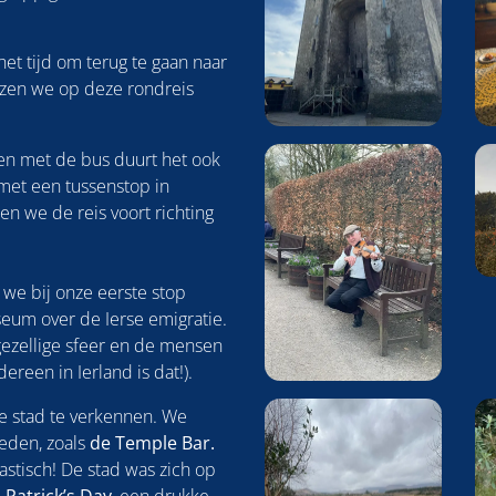
het tijd om terug te gaan naar
zen we op deze rondreis
, en met de bus duurt het ook
 met een tussenstop in
n we de reis voort richting
 we bij onze eerste stop
seum over de Ierse emigratie.
gezellige sfeer en de mensen
dereen in Ierland is dat!).
e stad te verkennen. We
eden, zoals
de Temple Bar.
tastisch! De stad was zich op