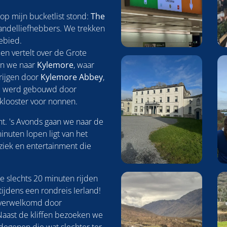
op mijn bucketlist stond:
The
wandelliefhebbers. We trekken
ebied.
 en vertelt over de Grote
an we naar
Kylemore
, waar
rijgen door
Kylemore Abbey
,
eau werd gebouwd door
 klooster voor nonnen.
ht. 's Avonds gaan we naar de
minuten lopen ligt van het
ziek en entertainment die
ie slechts 20 minuten rijden
tijdens een rondreis Ierland!
 verwelkomd door
aast de kliffen bezoeken we