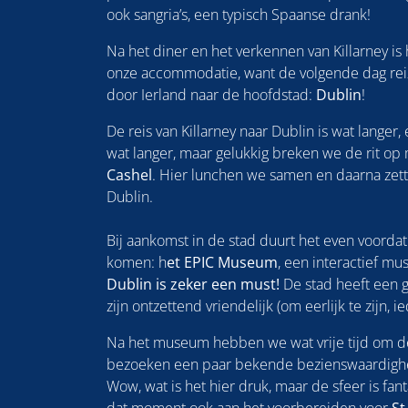
ook sangria’s, een typisch Spaanse drank!
Na het diner en het verkennen van Killarney is 
onze accommodatie, want de volgende dag rei
door Ierland naar de hoofdstad:
Dublin
!
De reis van Killarney naar Dublin is wat langer
wat langer, maar gelukkig breken we de rit op
Cashel
. Hier lunchen we samen en daarna zette
Dublin.
Bij aankomst in de stad duurt het even voordat
komen: h
et EPIC Museum
, een interactief mu
Dublin is zeker een must!
De stad heeft een 
zijn ontzettend vriendelijk (om eerlijk te zijn, ie
Na het museum hebben we wat vrije tijd om d
bezoeken een paar bekende bezienswaardigh
Wow, wat is het hier druk, maar de sfeer is fan