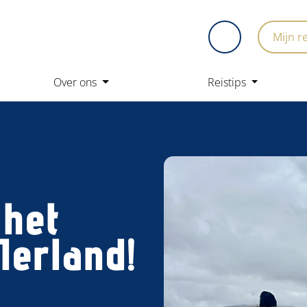
Mijn r
Over ons
Reistips
 het
Ierland!