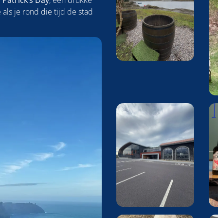
. Patrick’s Day
, een drukke
als je rond die tijd de stad