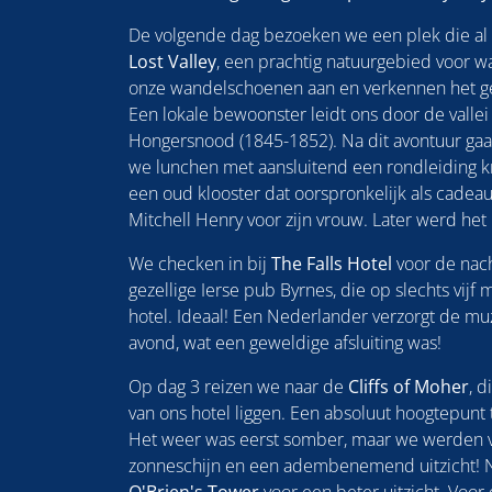
De volgende dag bezoeken we een plek die al 
Lost Valley
, een prachtig natuurgebied voor 
onze wandelschoenen aan en verkennen het g
Een lokale bewoonster leidt ons door de vallei
Hongersnood (1845-1852). Na dit avontuur ga
we lunchen met aansluitend een rondleiding k
een oud klooster dat oorspronkelijk als cad
Mitchell Henry voor zijn vrouw. Later werd het
We checken in bij
The Falls Hotel
voor de nac
gezellige Ierse pub Byrnes, die op slechts vijf 
hotel. Ideaal! Een Nederlander verzorgt de mu
avond, wat een geweldige afsluiting was!
Op dag 3 reizen we naar de
Cliffs of Moher
, d
van ons hotel liggen. Een absoluut hoogtepunt 
Het weer was eerst somber, maar we werden
zonneschijn en een adembenemend uitzicht! N