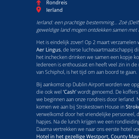
Categorie
Rondreis
Blog_field_Bestemming
Ierland
Ierland: een prachtige bestemming... Zoë (Delfz
geweldige land mogen ontdekken samen met FO
Het is eindelijk zover! Op 2 maart verzamelen 
Aer Lingus
, de Ierse luchtvaartmaatschappij di
het inchecken drinken we samen een kopje koff
Iedereen is enthousiast en heeft veel zin in de
van Schiphol, is het tijd om aan boord te gaan.
Bij aankomst op Dublin Airport worden we op
die ook wel
‘Cash’
wordt genoemd. De koffers
we beginnen aan onze rondreis door Ierland. N
komen we aan bij Strokestown House in
Stro
verwelkomd door het vriendelijke personeel, 
hapjes. Na de lunch krijgen we een rondleidin
Daarna vertrekken we naar ons eerste hotel vo
Hotel in het gezellige Westport, County May