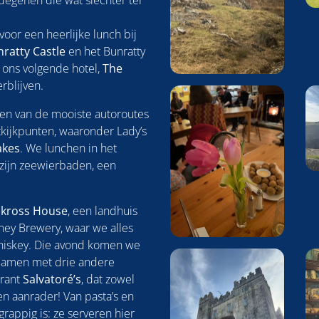
 degenen die wat slechter ter
oor een heerlijke lunch bij
ratty Castle
en het Bunratty
r ons volgende hotel,
The
rblijven.
een van de mooiste autoroutes
tkijkpunten, waaronder Lady’s
akes
. We lunchen in het
zijn zeewierbaden, een
kross House
, een landhuis
rney Brewery, waar we alles
whiskey. Die avond komen we
. Samen met drie andere
urant
Salvatoré’s
, dat zowel
een aanrader! Van pasta’s en
grappig is: ze serveren hier