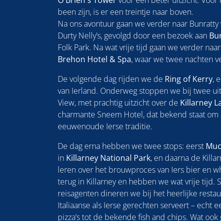
O'Brien's Tower
voor een beter uitzicht. Voor
been zijn, is er een treintje naar boven.
Na ons avontuur gaan we verder naar Bunratty v
Durty Nelly’s, gevolgd door een bezoek aan
Bun
Folk Park. Na wat vrije tijd gaan we verder naa
Brehon Hotel & Spa
, waar we twee nachten ve
De volgende dag rijden we de
Ring of Kerry
, 
van Ierland. Onderweg stoppen we bij twee ui
View, met prachtig uitzicht over de
Killarney L
charmante Sneem Hotel, dat bekend staat om 
eeuwenoude Ierse traditie.
De dag erna hebben we twee stops: eerst
Muc
in
Killarney National Park
, en daarna de Killa
leren over het brouwproces van Iers bier en 
terug in Killarney en hebben we wat vrije tijd
reisagenten dineren we bij het heerlijke resta
Italiaanse als Ierse gerechten serveert – echt 
pizza’s tot de bekende fish and chips. Wat ook 