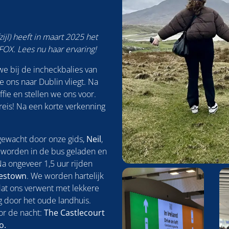
ijl) heeft in maart 2025 het
X. Lees nu haar ervaring!
we bij de incheckbalies van
e ons naar Dublin vliegt. Na
ie en stellen we ons voor.
 reis! Na een korte verkenning
gewacht door onze gids,
Neil
,
 worden in de bus geladen en
a ongeveer 1,5 uur rijden
Foto
kestown
. We worden hartelijk
album
dat ons verwent met lekkere
overslaan
g door het oude landhuis.
or de nacht:
The Castlecourt
o.