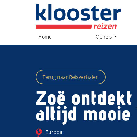
overslaan
Home
Op reis
Terug naar Reisverhalen
Zoë ontdekt
altijd mooie 
Blog_field_Continent
Europa