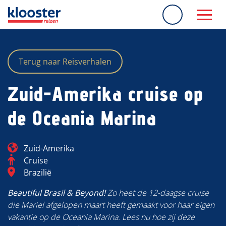
overslaan
Terug naar Reisverhalen
Zuid-Amerika cruise op
de Oceania Marina
Blog_field_Continent
Zuid-Amerika
Categorie
Cruise
Blog_field_Bestemming
Brazilië
Beautiful Brasil & Beyond!
Zo heet de 12-daagse cruise
die Mariel afgelopen maart heeft gemaakt voor haar eigen
vakantie op de Oceania Marina. Lees nu hoe zij deze